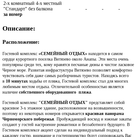
2-х комнатный 4-х местный
"Стандарт" без балкона
-
-
-
-
за номер
Описание:
Расположение:
Гостевой комплекс
«СЕМЕЙНЫЙ ОТДЫХ»
находится в самом
сердце курортного поселка Витязево около Анапы. Эти места очень
популярны среди тех, кому нравятся песчаные дюны и чистое ласковое
Черное море. Развитая инфрастуктура Витязево позволяет комфортно
чувствовать себя даже самых разборчивых туристов. Находясь всего
в
10 минутах
ходьбы от пляжа, Гостевой комплекс стал для многих
любимым местом отдыха. Отличительной особенностью является
наличие
собственного оборудованного пляжа
.
Гостевой комплекс
"СЕМЕЙНЫЙ ОТДЫХ"
представляет собой
красивое 3-х этажное здание, расположенное на возвышенности,
поэтому из некоторых номеров открывается
красивая панорама
Черноморского побережья
. Пробуждающий восход и южные закаты
создают у гостей настроение романтики и беззаботного будущего. В
Гостевом комплексе акцент сделан на индивидуальный подход к
каждому гостю, внимание и гостеприимство будут сопровождать Вас