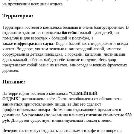
на протяжении всех дней отдыха.
Территория:
Территория гостевого комплекса большая и очень благоустроенная. В
отдельном здании расположены
бассейны
малый - для детей, он
помельче и для взрослых - большой и поглубже, а
также
инфрокрасная сауна
. Вода в бассейнах с подогревом и всегда
чистая. Во дворе, увитом зеленью и виноградной лозой, имеется
оборудованная детская площадка, с горками, качелями, лестницами.
Здесь каждый ребенок найдет себе занятие по душе. Весь двор
представляет собой
оазис из цветов, винограда и южных фруктовых
деревьев.
Питание:
На территории гостевого комплекса
"СЕМЕЙНЫЙ
ОТДЫХ"
расположено кафе. Гости освобождены от обязанности
заниматься приготовлением пищи, за Вас это сделают
профессиональные повара. Вниманию отдыхающих предлагается
домашнее
3-х разовое
(по желанию клиента)
питание
стоимостью
950
руб
. Для детей существует индивидуальный подход к меню.
Вечером гости могут отдыхать за столиками в кафе и во дворе на