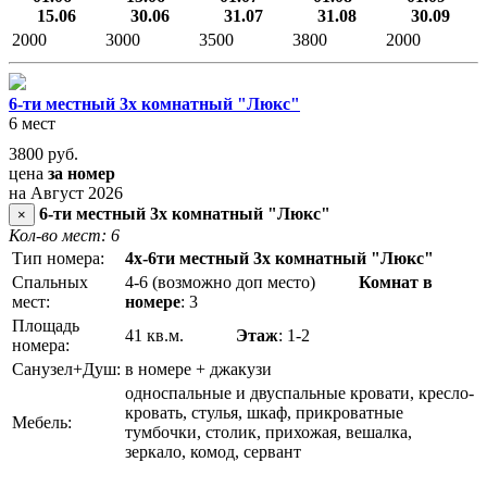
15.06
30.06
31.07
31.08
30.09
2000
3000
3500
3800
2000
6-ти местный 3х комнатный "Люкс"
6 мест
3800
руб.
цена
за номер
на Август 2026
6-ти местный 3х комнатный "Люкс"
×
Кол-во мест: 6
Тип номера:
4х-6ти местный 3х комнатный "Люкс"
Спальных
4-6 (возможно доп место)
Комнат в
мест:
номере
: 3
Площадь
41 кв.м.
Этаж
: 1-2
номера:
Санузел+Душ:
в номере + джакузи
односпальные и двуспальные кровати, кресло-
кровать, стулья, шкаф, прикроватные
Мебель:
тумбочки, столик, прихожая, вешалка,
зеркало, комод, сервант