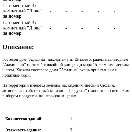
5-ти местный 3х
комнатный "Люкс"
-
-
-
-
-
за номер
6-ти местный 3х
комнатный "Люкс"
-
-
-
-
-
за номер
Описание:
Гостевой дом "Афалина" находится в п. Витязево, рядом с санаторием
"Аквамарин" на тихой спокойной улице. До моря 15-20 минут легким
шагом. Хозяева гостевого дома "Афалина" очень приветливые и
приятные люди.
На территории имеются зеленые насаждения, детский бассейн,
автостоянка, собственный магазин "Продукты" с достаточно неплохим
выбором продуктов по невысоким ценам.
Количество зданий:
1
Этажность здания:
3