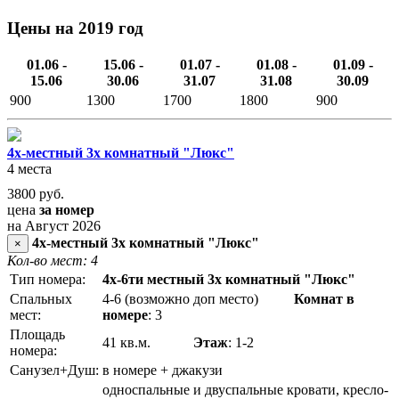
Цены на 2019 год
01.06 -
15.06 -
01.07 -
01.08 -
01.09 -
15.06
30.06
31.07
31.08
30.09
900
1300
1700
1800
900
4х-местный 3х комнатный "Люкс"
4 места
3800
руб.
цена
за номер
на Август 2026
4х-местный 3х комнатный "Люкс"
×
Кол-во мест: 4
Тип номера:
4х-6ти местный 3х комнатный "Люкс"
Спальных
4-6 (возможно доп место)
Комнат в
мест:
номере
: 3
Площадь
41 кв.м.
Этаж
: 1-2
номера:
Санузел+Душ:
в номере + джакузи
односпальные и двуспальные кровати, кресло-