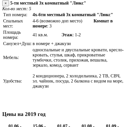
5-ти местный 3х комнатный "Люкс"
×
Кол-во мест: 5
Тип номера:
4х-6ти местный 3х комнатный "Люкс"
Спальных
4-6 (возможно доп место)
Комнат в
мест:
номере
: 3
Площадь
41 кв.м.
Этаж
: 1-2
номера:
Санузел+Душ:
в номере + джакузи
односпальные и двуспальные кровати, кресло-
кровать, стулья, шкаф, прикроватные
Мебель:
тумбочки, столик, прихожая, вешалка,
зеркало, комод, сервант
2 кондиционера, 2 холодильника, 2 ТВ, СВЧ,
Удобства:
эл. чайник, посуда, 2 балкона с видом на море,
джакузи
Цены на 2019 год
01.06 -
15.06 -
01.07 -
01.08 -
01.09 -