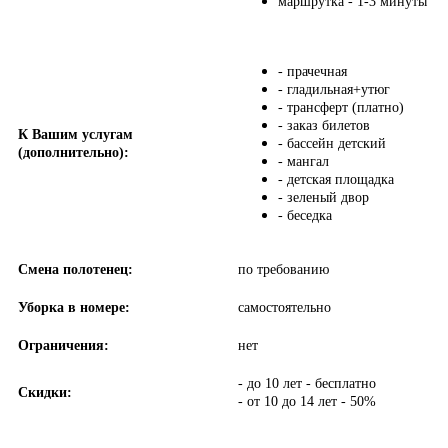
маршрутка - 1-3 минуты
- прачечная
- гладильная+утюг
- трансферт (платно)
- заказ билетов
К Вашим услугам
- бассейн детский
(дополнительно):
- мангал
- детская площадка
- зеленый двор
- беседка
Смена полотенец:
по требованию
Уборка в номере:
самостоятельно
Ограничения:
нет
- до 10 лет - бесплатно
Скидки:
- от 10 до 14 лет - 50%