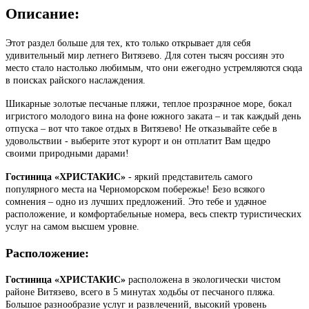
Описание:
Этот раздел больше для тех, кто только открывает для себя
удивительный мир летнего Витязево. Для сотен тысяч россиян это
место стало настолько любимым, что они ежегодно устремляются сюда
в поисках райского наслаждения.
Шикарные золотые песчаные пляжи, теплое прозрачное море, бокал
игристого молодого вина на фоне южного заката – и так каждый день
отпуска – вот что такое отдых в Витязево! Не отказывайте себе в
удовольствии - выберите этот курорт и он отплатит Вам щедро
своими природными дарами!
Гостиница «ХРИСТАКИС»
- яркий представитель самого
популярного места на Черноморском побережье! Безо всякого
сомнения – одно из лучших предложений. Это тебе и удачное
расположение, и комфортабельные номера, весь спектр туристических
услуг на самом высшем уровне.
Расположение:
Гостиница «ХРИСТАКИС»
расположена в экологически чистом
районе Витязево, всего в 5 минутах ходьбы от песчаного пляжа.
Большое разнообразие услуг и развлечений, высокий уровень