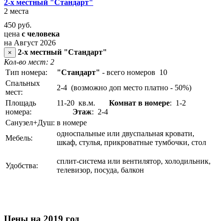
2-х местный "Стандарт"
2 места
450
руб.
цена
с человека
на Август 2026
2-х местный "Стандарт"
×
Кол-во мест: 2
Тип номера:
"Стандарт"
- всего номеров 10
Спальных
2-4 (возможно доп место платно - 50%)
мест:
Площадь
11-20 кв.м.
Комнат в номере
: 1-2
номера:
Этаж
: 2-4
Санузел+Душ:
в номере
односпальные или двуспальная кровати,
Мебель:
шкаф, стулья, прикроватные тумбочки, стол
сплит-система или вентилятор, холодильник,
Удобства:
телевизор, посуда, балкон
Цены на 2019 год