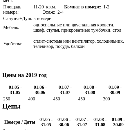
мест:
Площадь
11-20 кв.м.
Комнат в номере
: 1-2
номера:
Этаж
: 2-4
Санузел+Душ:
в номере
односпальные или двуспальная кровати,
Мебель:
шкаф, стулья, прикроватные тумбочки, стол
сплит-система или вентилятор, холодильник,
Удобства:
телевизор, посуда, балкон
Цены на 2019 год
01.05 -
01.06 -
01.07 -
01.08 -
01.09 -
31.05
30.06
31.07
31.08
30.09
250
400
450
450
300
Цены
01.05 -
01.06 -
01.07 -
01.08 -
01.09 -
Номера / Даты
31.05
30.06
31.07
31.08
30.09