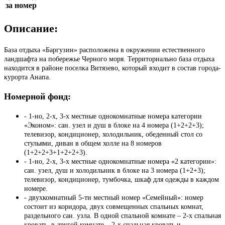
за номер
Описание:
База отдыха «Баргузин» расположена в окружении естественного
ландшафта на побережье Черного моря. Территориально база отдыха
находится в районе поселка Витязево, который входит в состав города-
курорта Анапа.
Номерной фонд:
- 1-но, 2-х, 3-х местные однокомнатные номера категории
«Эконом»: сан. узел и душ в блоке на 4 номера (1+2+2+3);
телевизор, кондиционер, холодильник, обеденный стол со
стульями, диван в общем холле на 8 номеров
(1+2+2+3+1+2+2+3).
- 1-но, 2-х, 3-х местные однокомнатные номера «2 категории»:
сан. узел, душ и холодильник в блоке на 3 номера (1+2+3);
телевизор, кондиционер, тумбочка, шкаф для одежды в каждом
номере.
- двухкомнатный 5-ти местный номер «Семейный»: номер
состоит из коридора, двух совмещенных спальных комнат,
раздельного сан. узла. В одной спальной комнате – 2-х спальная
кровать, в другой комнате – 2-х спальная кровать и