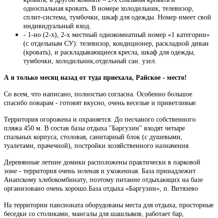
односпальная кровать. В номере холодильник, телевизор,
сплит-система, тумбочки, шкаф для одежды. Номер имеет свой
индивидуальный вход.
- 1-но (2-х), 2-х местный однокомнатный номер «1 категории»
(с отдельным СУ): телевизор, кондиционер, раскладной диван
(кровать), и раскладывающиеся кресла, шкаф для одежды,
тумбочки, холодильник,отдельный сан. узел.
А я только месяц назад от туда приехала, Райское - место!
Со всем, что написано, полностью согласна. Особенно большое
спасибо поварам - готовят вкусно, очень веселые и приветливые.
Территория огорожена и охраняется. До песчаного собственного
пляжа 450 м. В состав базы отдыха "Баргузин" входят четыре
спальных корпуса, столовая, санитарный блок (с душевыми,
туалетами, прачечной), постройки хозяйственного назначения.
Деревянные летние домики расположены практически в парковой
зоне - территория очень зеленая и ухоженная. База принадлежит
Анапскому хлебокомбинату, поэтому питание отдыхающих на базе
организовано очень хорошо.База отдыха «Баргузин», п. Витязево
На территории пансионата оборудованы места для отдыха, просторные
беседки со столиками, мангалы для шашлыков, работает бар,