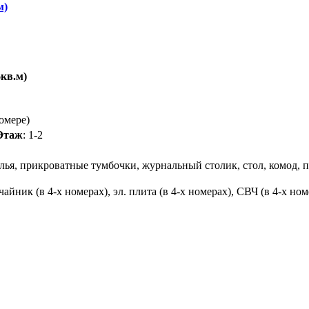
м)
6кв.м)
омере)
Этаж
: 1-2
лья, прикроватные тумбочки, журнальный столик, стол, комод, 
чайник (в 4-х номерах), эл. плита (в 4-х номерах), СВЧ (в 4-х ном