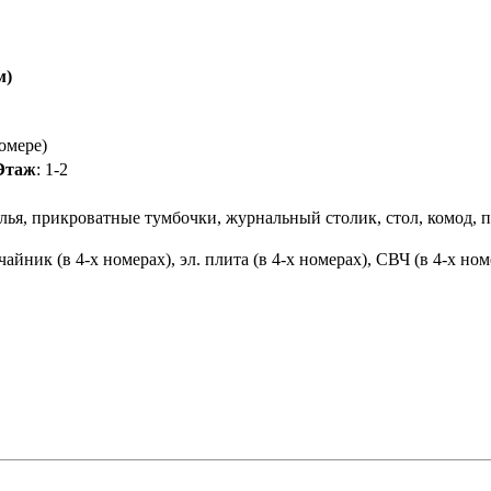
м)
омере)
Этаж
: 1-2
лья, прикроватные тумбочки, журнальный столик, стол, комод, 
чайник (в 4-х номерах), эл. плита (в 4-х номерах), СВЧ (в 4-х ном