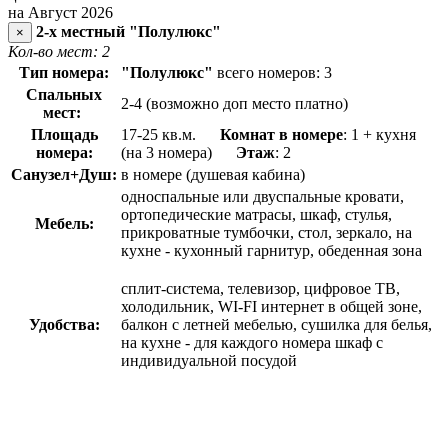
на Август 2026
2-х местный "Полулюкс"
×
Кол-во мест: 2
Тип номера:
"Полулюкс"
всего номеров: 3
Спальных
2-4 (возможно доп место платно)
мест:
Площадь
17-25 кв.м.
Комнат в номере
: 1 + кухня
номера:
(на 3 номера)
Э
таж
: 2
Санузел+Душ:
в номере (душевая кабина)
односпальные или двуспальные кровати,
ортопедические матрасы, шкаф, стулья,
Мебель:
прикроватные тумбочки, стол, зеркало, на
кухне - кухонный гарнитур, обеденная зона
сплит-система, телевизор, цифровое ТВ,
холодильник, WI-FI интернет в общей зоне,
Удобства:
балкон с летней мебелью, сушилка для белья,
на кухне - для каждого номера шкаф с
индивидуальной посудой