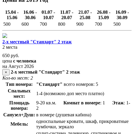
15.04 -
16.06 -
01.07 -
11.07 -
21.07 -
26.08 -
16.09 -
15.06
30.06
10.07
20.07
25.08
15.09
30.09
500
600
700
800
900
700
500
2-х местный "Стандарт" 2 этаж
2 места
650
руб.
цена
с человека
на Август 2026
2-х местный "Стандарт" 2 этаж
×
Кол-во мест: 2
Тип номера:
"Стандарт"
всего номеров: 5
Спальных
1-4 (возможно доп место платно)
мест:
Площадь
9-20 кв.м.
Комнат в номере
: 1
Этаж
: 1-
номера:
2
Санузел+Душ:
в номере (душевая кабина)
односпальные кровати, шкаф, прикроватные
Мебель:
тумбочки, зеркало
сплит-система, телевизор, спутниковое и