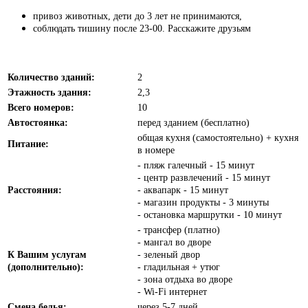
привоз животных, дети до 3 лет не принимаются,
соблюдать тишину после 23-00. Расскажите друзьям
Количество зданий:
2
Этажность здания:
2,3
Всего номеров:
10
Автостоянка:
перед зданием (бесплатно)
общая кухня (самостоятельно) + кухня
Питание:
в номере
- пляж галечный - 15 минут
- центр развлечений - 15 минут
Расстояния:
- аквапарк - 15 минут
- магазин продукты - 3 минуты
- остановка маршрутки - 10 минут
- трансфер (платно)
- мангал во дворе
К Вашим услугам
- зеленый двор
(дополнительно):
- гладильная + утюг
- зона отдыха во дворе
- Wi-Fi интернет
Смена белья:
через 5-7 дней