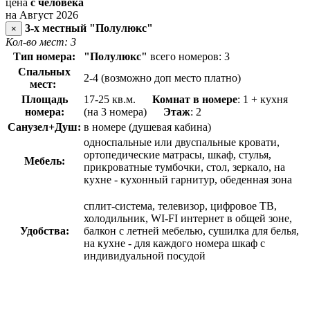
цена
с человека
на Август 2026
3-х местный "Полулюкс"
×
Кол-во мест: 3
Тип номера:
"Полулюкс"
всего номеров: 3
Спальных
2-4 (возможно доп место платно)
мест:
Площадь
17-25 кв.м.
Комнат в номере
: 1 + кухня
номера:
(на 3 номера)
Э
таж
: 2
Санузел+Душ:
в номере (душевая кабина)
односпальные или двуспальные кровати,
ортопедические матрасы, шкаф, стулья,
Мебель:
прикроватные тумбочки, стол, зеркало, на
кухне - кухонный гарнитур, обеденная зона
сплит-система, телевизор, цифровое ТВ,
холодильник, WI-FI интернет в общей зоне,
Удобства:
балкон с летней мебелью, сушилка для белья,
на кухне - для каждого номера шкаф с
индивидуальной посудой