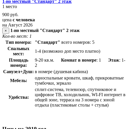
1-но местный "Стандарт" 2 этаж
1 место
900
руб.
цена
с человека
на Август 2026
1-но местный "Стандарт" 2 этаж
×
Кол-во мест: 1
Тип номера:
"Стандарт"
всего номеров: 5
Спальных
1-4 (возможно доп место платно)
мест:
Площадь
9-20 кв.м.
Комнат в номере
: 1
Этаж
: 1-
номера:
2
Санузел+Душ:
в номере (душевая кабина)
односпальные кровати, шкаф, прикроватные
Мебель:
тумбочки, зеркало
сплит-система, телевизор, спутниковое и
цифровое ТВ, холодильник, WI-FI интернет в
Удобства:
общей зоне, терраса на 3 номера с зоной
отдыха (пластиковые столы + стулья)
Цены на 2019 год