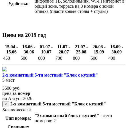
цифровое ТВ, холодильник, WI-FI интернет в
Удобства:
общей зоне, терраса на 3 номера с зоной
отдыха (пластиковые столы + стулья)
Цены на 2019 год
15.04 -
16.06 -
01.07 -
11.07 -
21.07 -
26.08 -
16.09 -
15.06
30.06
10.07
20.07
25.08
15.09
30.09
450
500
600
700
800
500
400
2-х комнатный 5-ти местный "Блок с кухней"
5 мест
3500
руб.
цена
за номер
на Август 2026
2-х комнатный 5-ти местный "Блок с кухней"
×
Кол-во мест: 5
"2х-комнатный блок с кухней"
всего
Тип номера:
номеров: 2
Спальных