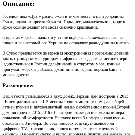
Описание:
Гостевой дом «Дуэт» расположен в тихом месте, в центре долины
Сукко, вдали от проезжей части. Горы, лес, можжевельник, море и
яркое солнце делают эти места сказочно красивыми.
Открытая морская гладь, отсутствие водорослей, мелкая галька на
пляже и реликтовый лес Утриша не оставляют равнодушным никого.
В Сукко предлагается интересная экскурсионная программа: древний
замок с рыцарскими турнирами, африканская деревня ,лесное озеро
,единственный в России дельфинарий в открытом море, конные
прогулки, морская рыбалка, джиппинг по горам, морская баня и
многое другое.
Размещение:
Наши гости размещаются в двух домах.Первый дом построен в 2013
г.В нем расположены 1-2 местные однокомнатные номера с общей
летней кухней и двухкомнатный номер с собственной кухней.Второй
дом построен в 2015-2016 г.На втором этаже расположены номера
повышенной комфортности.На этаже всего 3 номера и своя кухня-
столовая на 3 номера. Во всех номерах есть спутниковое или
цифровое ТV , холодильник, сплитсистема, санузел с душевой
кабиной. В номерах свежо и чисто, удобная и практичная мебель, все