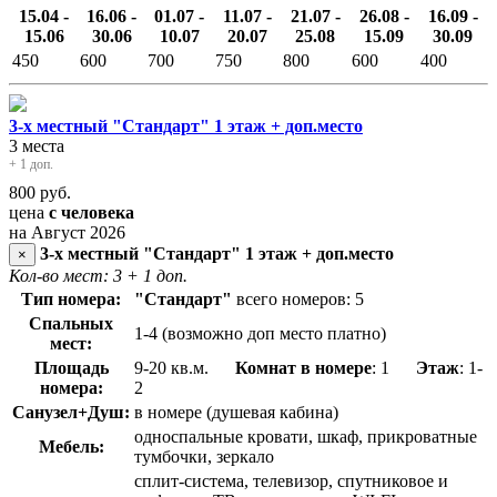
15.04 -
16.06 -
01.07 -
11.07 -
21.07 -
26.08 -
16.09 -
15.06
30.06
10.07
20.07
25.08
15.09
30.09
450
600
700
750
800
600
400
3-х местный "Стандарт" 1 этаж + доп.место
3 места
+ 1 доп.
800
руб.
цена
с человека
на Август 2026
3-х местный "Стандарт" 1 этаж + доп.место
×
Кол-во мест: 3
+ 1 доп.
Тип номера:
"Стандарт"
всего номеров: 5
Спальных
1-4 (возможно доп место платно)
мест:
Площадь
9-20 кв.м.
Комнат в номере
: 1
Этаж
: 1-
номера:
2
Санузел+Душ:
в номере (душевая кабина)
односпальные кровати, шкаф, прикроватные
Мебель:
тумбочки, зеркало
сплит-система, телевизор, спутниковое и