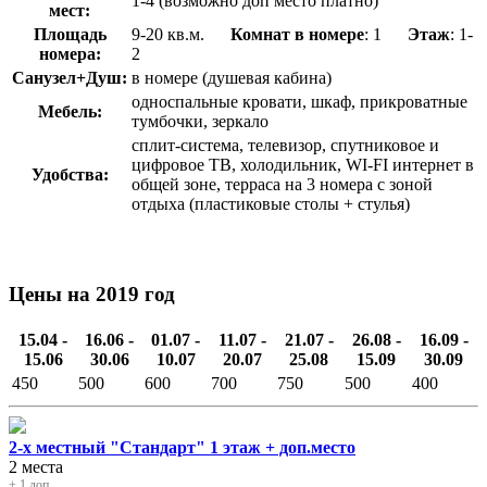
1-4 (возможно доп место платно)
мест:
Площадь
9-20 кв.м.
Комнат в номере
: 1
Этаж
: 1-
номера:
2
Санузел+Душ:
в номере (душевая кабина)
односпальные кровати, шкаф, прикроватные
Мебель:
тумбочки, зеркало
сплит-система, телевизор, спутниковое и
цифровое ТВ, холодильник, WI-FI интернет в
Удобства:
общей зоне, терраса на 3 номера с зоной
отдыха (пластиковые столы + стулья)
Цены на 2019 год
15.04 -
16.06 -
01.07 -
11.07 -
21.07 -
26.08 -
16.09 -
15.06
30.06
10.07
20.07
25.08
15.09
30.09
450
500
600
700
750
500
400
2-х местный "Стандарт" 1 этаж + доп.место
2 места
+ 1 доп.