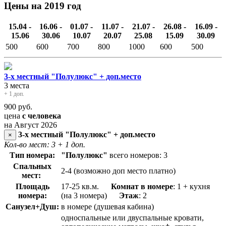
Цены на 2019 год
15.04 -
16.06 -
01.07 -
11.07 -
21.07 -
26.08 -
16.09 -
15.06
30.06
10.07
20.07
25.08
15.09
30.09
500
600
700
800
1000
600
500
3-х местный "Полулюкс" + доп.место
3 места
+ 1 доп.
900
руб.
цена
с человека
на Август 2026
3-х местный "Полулюкс" + доп.место
×
Кол-во мест: 3
+ 1 доп.
Тип номера:
"Полулюкс"
всего номеров: 3
Спальных
2-4 (возможно доп место платно)
мест:
Площадь
17-25 кв.м.
Комнат в номере
: 1 + кухня
номера:
(на 3 номера)
Э
таж
: 2
Санузел+Душ:
в номере (душевая кабина)
односпальные или двуспальные кровати,