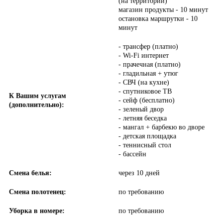
(на территории)
магазин продукты - 10 минут
остановка маршрутки - 10
минут
- трансфер (платно)
- Wi-Fi интернет
- прачечная (платно)
- гладильная + утюг
- СВЧ (на кухне)
- спутниковое ТВ
К Вашим услугам
- сейф (бесплатно)
(дополнительно):
- зеленый двор
- летняя беседка
- мангал + барбекю во дворе
- детская площадка
- теннисный стол
- бассейн
Смена белья:
через 10 дней
Смена полотенец:
по требованию
Уборка в номере:
по требованию