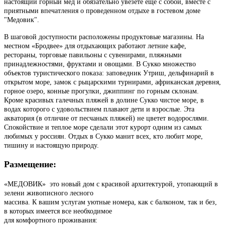
настоящий горный мед и обязательно увезете еще с собой, вместе с
приятными впечатления о проведенном отдыхе в гостевом доме
"Медовик".
В шаговой доступности расположены продуктовые магазины. На
местном «Бродвее» для отдыхающих работают летние кафе,
рестораны, торговые павильоны с сувенирами, пляжными
принадлежностями, фруктами и овощами. В Сукко множество
объектов туристического показа: заповедник Утриш, дельфинарий в
открытом море, замок с рыцарскими турнирами, африканская деревня,
горное озеро, конные прогулки, джиппинг по горным склонам.
Кроме красивых галечных пляжей в долине Сукко чистое море, в
водах которого с удовольствием плавают дети и взрослые. Эта
акватория (в отличие от песчаных пляжей) не цветет водорослями.
Спокойствие и теплое море сделали этот курорт одним из самых
любимых у россиян. Отдых в Сукко манит всех, кто любит море,
тишину и настоящую природу.
Размещение:
«МЕДОВИК» ­ это новый дом с красивой архитектурой, утопающий в
зелени живописного лесного
массива. К вашим услугам уютные номера, как с балконом, так и без,
в которых имеется все необходимое
для комфортного проживания: