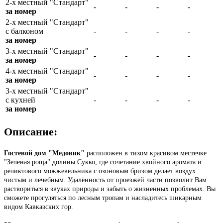
2-х местный "Стандарт"
-
-
-
-
за номер
2-х местный "Стандарт"
с балконом
-
-
-
-
за номер
3-х местный "Стандарт"
-
-
-
-
за номер
4-х местный "Стандарт"
-
-
-
-
за номер
3-х местный "Стандарт"
с кухней
-
-
-
-
за номер
Описание:
Гостевой дом "Медовик"
расположен в тихом красивом местечке
"Зеленая роща" долины Сукко, где сочетание хвойного аромата и
реликтового можжевельника с озоновым бризом делает воздух
чистым и лечебным. Удалённость от проезжей части позволит Вам
раствориться в звуках природы и забыть о жизненных проблемах. Вы
сможете прогуляться по лесным тропам и насладитесь шикарным
видом Кавказских гор.