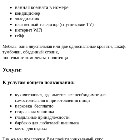
ванная комната в номере
кондиционер
холодильник
плазменный телевизор (спутниковое TV)
интернет Wi­Fi
сейф
Мебель: одна двуспальная или две односпальные кровати, шкаф,
тумбочки, обеденный столик,
постельные комплекты, полотенца.
Услуги:
К услугам общего пользования:
кухня­столовая, где имеется все необходимое для
самостоятельного приготовления пищи
парковка ­ бесплатно
стиральная машинка
гладильные принадлежности
барбекю для любителей шашлыка
места для отдыха
Так же мы предложим Вам пройти уникальный курс