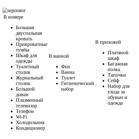
В номере
Большая
двуспальная
кровать
В прихожей
Прикроватные
тумбы
Платяной
Шкаф для
В ванной
шкаф
одежды
Багажная
Туалетный
Фен
полка
столик
Ванна
Тапочки
Журнальный
Туалет
Сейф
столик
Гигиенический
Набор для
Большой
набор
ухода за
диван
обувью и
Плазменный
одежда
телевизор
Телефон
Wi-Fi
Холодильник
Кондиционер