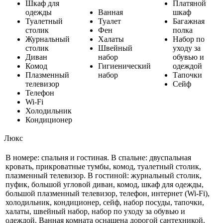
Шкаф для
Платяной
одежды
Ванная
шкаф
Туалетный
Туалет
Багажная
столик
Фен
полка
Журнальный
Халаты
Набор по
столик
Швейный
уходу за
Диван
набор
обувью и
Комод
Гигиенический
одеждой
Плазменный
набор
Тапочки
телевизор
Сейф
Телефон
Wi-Fi
Холодильник
Кондиционер
Люкс
В номере: спальня и гостиная. В спальне: двуспальная
кровать, прикроватные тумбы, комод, туалетный столик,
плазменный телевизор. В гостиной: журнальный столик,
пуфик, большой угловой диван, комод, шкаф для одежды,
большой плазменный телевизор, телефон, интернет (Wi-Fi),
холодильник, кондиционер, сейф, набор посуды, тапочки,
халаты, швейный набор, набор по уходу за обувью и
одеждой. Ванная комната оснащена дорогой сантехникой.