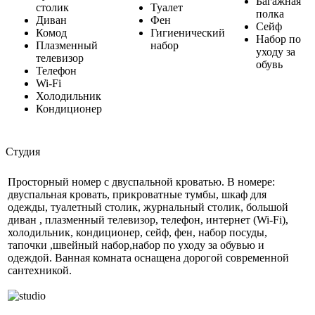
Багажная
столик
Туалет
полка
Диван
Фен
Сейф
Комод
Гигиенический
Набор по
Плазменный
набор
уходу за
телевизор
обувь
Телефон
Wi-Fi
Холодильник
Кондиционер
Студия
Просторный номер с двуспальной кроватью. В номере:
двуспальная кровать, прикроватные тумбы, шкаф для
одежды, туалетный столик, журнальный столик, большой
диван , плазменный телевизор, телефон, интернет (Wi-Fi),
холодильник, кондиционер, сейф, фен, набор посуды,
тапочки ,швейный набор,набор по уходу за обувью и
одеждой. Ванная комната оснащена дорогой современной
сантехникой.