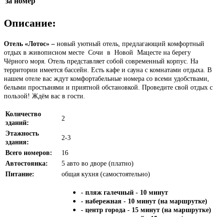
за номер
Описание:
Отель «Лотос» –
новый уютный отель, предлагающий комфортный
отдых в живописном месте Сочи в Новой Мацесте на берегу
Чёрного моря. Отель представляет собой современный корпус. На
территории имеется бассейн. Есть кафе и сауна с комнатами отдыха. В
нашем отеле вас ждут комфортабельные номера со всеми удобствами,
белыми простынями и приятной обстановкой. Проведите свой отдых с
пользой! Ждём вас в гости.
Количество
2
зданий:
Этажность
2-3
здания:
Всего номеров:
16
Автостоянка:
5 авто во дворе (платно)
Питание:
общая кухня (самостоятельно)
- пляж галечный - 10 минут
- набережная - 10 минут (на маршрутке)
- центр города - 15 минут (на маршрутке)