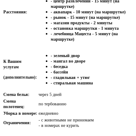
- центр развлечений - 15 минут (на
маршрутке)
Расстояния:
- аквапарк - 10 минут (на маршрутке)
- рынок - 15 минут (на маршрутке)
- магазин продукты - 2 минуты
- остановка маршрутки - 1 минута
- лечебница Мацеста - 5 минут (на
маршрутке)
- зеленый двор
- мангал во дворе
К Вашим
- беседка
услугам
- бассейн
(дополнительно):
- гладильная + утюг
- стиральная машина
Смена белья:
через 5 дней
Смена
по тербованию
полотенец:
Уборка в номере:
ежедневно
- с животными не принимаем
Ограничения:
- в номерах не курить