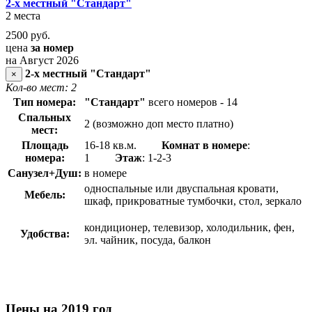
2-х местный "Стандарт"
2 места
2500
руб.
цена
за номер
на Август 2026
2-х местный "Стандарт"
×
Кол-во мест: 2
Тип номера:
"Стандарт"
всего номеров - 14
Спальных
2 (возможно доп место платно)
мест:
Площадь
16-18 кв.м.
Комнат в номере
:
номера:
1
Этаж
: 1-2-3
Санузел+Душ:
в номере
односпальные или двуспальная кровати,
Мебель:
шкаф, прикроватные тумбочки, стол, зеркало
кондиционер, телевизор, холодильник, фен,
Удобства:
эл. чайник, посуда, балкон
Цены на 2019 год