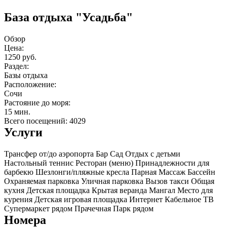
База отдыха "Усадьба"
Обзор
Цена:
1250 руб.
Раздел:
Базы отдыха
Расположение:
Сочи
Растояние до моря:
15 мин.
Всего посещений: 4029
Услуги
Трансфер от/до аэропорта
Бар
Сад
Отдых с детьми
Настольный теннис
Ресторан (меню)
Принадлежности для
барбекю
Шезлонги/пляжные кресла
Парная
Массаж
Бассейн
Охраняемая парковка
Уличная парковка
Вызов такси
Общая
кухня
Детская площадка
Крытая веранда
Мангал
Место для
курения
Детская игровая площадка
Интернет
Кабельное ТВ
Супермаркет рядом
Прачечная
Парк рядом
Номера