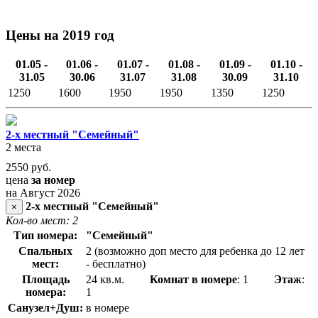
Цены на 2019 год
01.05 -
01.06 -
01.07 -
01.08 -
01.09 -
01.10 -
31.05
30.06
31.07
31.08
30.09
31.10
1250
1600
1950
1950
1350
1250
2-х местный "Семейный"
2 места
2550
руб.
цена
за номер
на Август 2026
2-х местный "Семейный"
×
Кол-во мест: 2
Тип номера:
"Семейный"
Спальных
2 (возможно доп место для ребенка до 12 лет
мест:
- бесплатно)
Площадь
24 кв.м.
Комнат в номере
: 1
Этаж
:
номера:
1
Санузел+Душ:
в номере