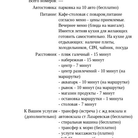
Всего номеров:
---
Автостоянка:
парковка на 10 авто (бесплатно)
Питание:
Кафе-столовая с поваром,питание
согласно меню - цены приемлемые.
Вечернее меню (блюда на мангале).
Имеется летняя кухня для желающих
готовить самостоятельно. На кухне для
отдыхающих: наличие плиты,
холодильников, СВЧ, чайник, посуда
Расстояния:
- пляж галечный - 15 минут
- набережная - 15 минут
- центр - 7 минут
- центр развлечений - 10 минут (на
маршрутке)
- аквапарк - 10 минут (на маршрутке)
- рынок - 10 минут (на маршрутке)
- магазин продукты - 7 минут
- остановка маршрутки - 1 минута
- столовая - 7 минут
К Вашим услугам
- трансфер (встреча ) с жд вокзала и
(дополнительно):
автовокзала ст Лазаревская (бесплатно)
- стиральная машина (бесплатно)
- трансфер к морю (бесплатно)
- услуги массажиста (платно)