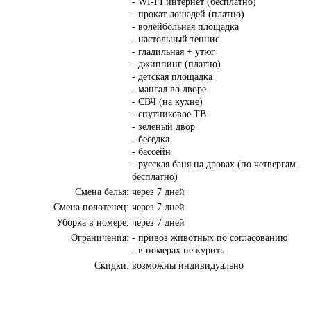
- WI-FI интернет (бесплатно)
- прокат лошадей (платно)
- волейбольная площадка
- настольный теннис
- гладильная + утюг
- джиппинг (платно)
- детская площадка
- мангал во дворе
- СВЧ (на кухне)
- спутниковое ТВ
- зеленый двор
- беседка
- бассейн
- русская баня на дровах (по четвергам
бесплатно)
Смена белья:
через 7 дней
Смена полотенец:
через 7 дней
Уборка в номере:
через 7 дней
Ограничения:
- привоз животных по согласованию
- в номерах не курить
Скидки:
возможны индивидуально