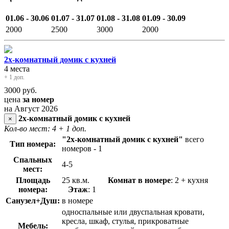
01.06 - 30.06
01.07 - 31.07
01.08 - 31.08
01.09 - 30.09
2000
2500
3000
2000
2х-комнатный домик с кухней
4 места
+ 1 доп.
3000
руб.
цена
за номер
на Август 2026
2х-комнатный домик с кухней
×
Кол-во мест: 4
+ 1 доп.
"2х
-комнатный домик с кухней
"
всего
Тип номера:
номеров - 1
Спальных
4-5
мест:
Площадь
25 кв.м.
Комнат в номере
: 2 + кухня
номера:
Этаж
: 1
Санузел+Душ:
в номере
односпальные или двуспальная кровати,
кресла, шкаф, стулья, прикроватные
Мебель: