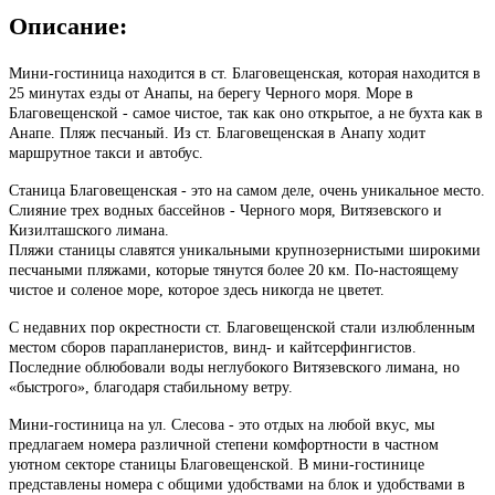
Описание:
Мини-гостиница находится в ст. Благовещенская, которая находится в
25 минутах езды от Анапы, на берегу Черного моря. Море в
Благовещенской - самое чистое, так как оно открытое, а не бухта как в
Анапе. Пляж песчаный. Из ст. Благовещенская в Анапу ходит
маршрутное такси и автобус.
Станица Благовещенская - это на самом деле, очень уникальное место.
Слияние трех водных бассейнов - Черного моря, Витязевского и
Кизилташского лимана.
Пляжи станицы славятся уникальными крупнозернистыми широкими
песчаными пляжами, которые тянутся более 20 км. По-настоящему
чистое и соленое море, которое здесь никогда не цветет.
С недавних пор окрестности ст. Благовещенской стали излюбленным
местом сборов парапланеристов, винд- и кайтсерфингистов.
Последние облюбовали воды неглубокого Витязевского лимана, но
«быстрого», благодаря стабильному ветру.
Мини-гостиница на ул. Слесова - это отдых на любой вкус, мы
предлагаем номера различной степени комфортности в частном
уютном секторе станицы Благовещенской. В мини-гостинице
представлены номера с общими удобствами на блок и удобствами в