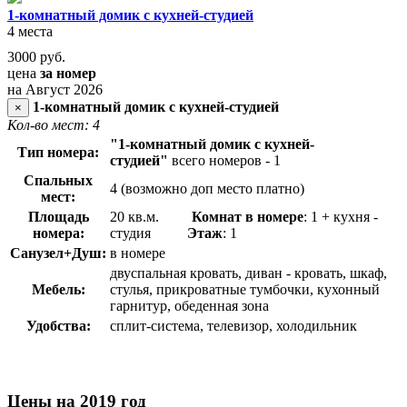
1-комнатный домик с кухней-студией
4 места
3000
руб.
цена
за номер
на Август 2026
1-комнатный домик с кухней-студией
×
Кол-во мест: 4
"1-комнатный домик с кухней-
Тип номера:
студией"
всего номеров - 1
Спальных
4 (возможно доп место платно)
мест:
Площадь
20 кв.м.
Комнат в номере
: 1 + кухня -
номера:
студия
Этаж
: 1
Санузел+Душ:
в номере
двуспальная кровать, диван - кровать, шкаф,
Мебель:
стулья, прикроватные тумбочки, кухонный
гарнитур, обеденная зона
Удобства:
сплит-система, телевизор, холодильник
Цены на 2019 год