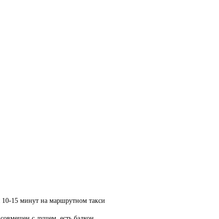
ря 10-15 минут на маршрутном такси
 совмещен с душем, есть балкон.