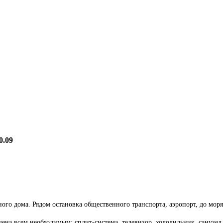
0.09
ажного дома. Рядом остановка общественного транспорта, аэропорт, до мо
щена всем необходимым: сплит-система, телевизор, холодильник, санузел