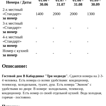
01.06 -
01.07 -
01.08 -
01.09 -
Номера / Даты
30.06
31.07
31.08
30.09
2-х местный
«Стандарт»
1400
2000
2000
1300
за номер
3-х местный
«Стандарт»
-
-
-
-
за номер
4-х местный
«Стандарт»
-
-
-
-
за номер
Номер с кухней
-
-
-
-
за номер
Описание:
Гостевой дом В Кабардинке "Три медведя".
Сдаются номера на 2-3-
4 человека. Есть номера со всеми удобствами: кондиционер,
телевизор, холодильник, туалет, душ. Есть номера "Эконом" с
удобствами во дворе. В номере: холодильник, телевизор,
кондиционер. Есть номер со своей отдельной кухней. Вода холодная,
горячая - постоянно.