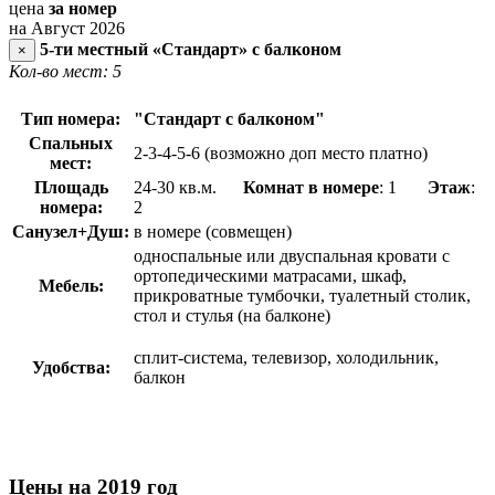
цена
за номер
на Август 2026
5-ти местный «Стандарт» с балконом
×
Кол-во мест: 5
Тип номера:
"Стандарт с балконом"
Спальных
2-3-4-5-6 (возможно доп место платно)
мест:
Площадь
24-30 кв.м.
Комнат в номере
: 1
Этаж
:
номера:
2
Санузел+Душ:
в номере (совмещен)
односпальные или двуспальная кровати с
ортопедическими матрасами, шкаф,
Мебель:
прикроватные тумбочки, туалетный столик,
стол и стулья (на балконе)
сплит-система, телевизор, холодильник,
Удобства:
балкон
Цены на 2019 год