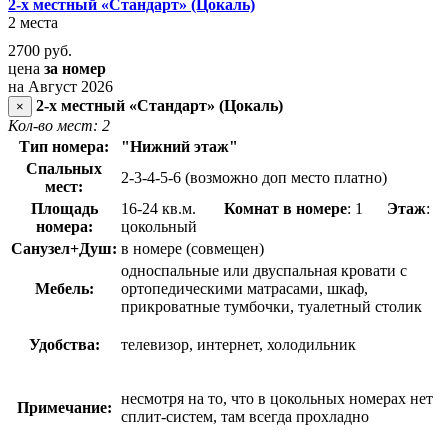
2-х местный «Стандарт» (Цокаль)
2 места
2700
руб.
цена
за номер
на Август 2026
2-х местный «Стандарт» (Цокаль)
×
Кол-во мест: 2
Тип номера:
"Нижний этаж"
Спальных
2-3-4-5-6 (возможно доп место платно)
мест:
Площадь
16-24 кв.м.
Комнат в номере
: 1
Этаж
:
номера:
цокольный
Санузел+Душ:
в номере (совмещен)
односпальные или двуспальная кровати с
Мебель:
ортопедическими матрасами, шкаф,
прикроватные тумбочки, туалетный столик
Удобства:
телевизор, интернет, холодильник
несмотря на то, что в цокольных номерах нет
Примечание:
сплит-систем, там всегда прохладно