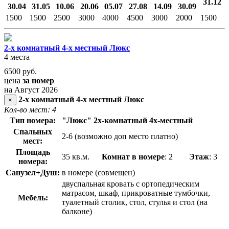
31.12
30.04
31.05
10.06
20.06
05.07
27.08
14.09
30.09
1500
1500
2500
3000
4000
4500
3000
2000
1500
2-х комнатный 4-х местный Люкс
4 места
6500
руб.
цена
за номер
на Август 2026
2-х комнатный 4-х местный Люкс
×
Кол-во мест: 4
Тип номера:
"Люкс"
2х-комнатный 4х-местный
Спальных
2-6 (возможно доп место платно)
мест:
Площадь
35 кв.м.
Комнат в номере
: 2
Этаж
: 3
номера:
Санузел+Душ:
в номере (совмещен)
двуспальная кровать с ортопедическим
матрасом, шкаф, прикроватные тумбочки,
Мебель:
туалетный столик, стол, стулья и стол (на
балконе)