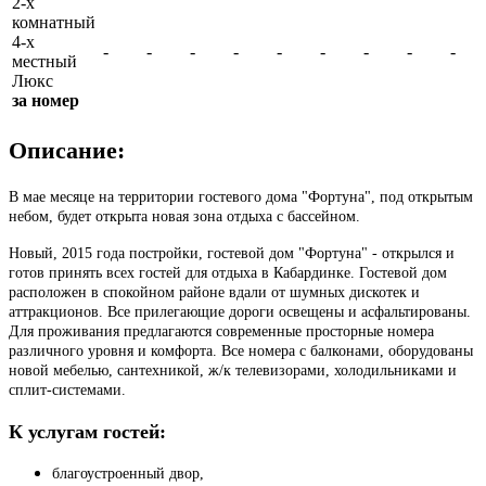
2-х
комнатный
4-х
-
-
-
-
-
-
-
-
-
местный
Люкс
за номер
Описание:
В мае месяце на территории гостевого дома "Фортуна", под открытым
небом, будет открыта новая зона отдыха с бассейном.
Новый, 2015 года постройки, гостевой дом "Фортуна" - открылся и
готов принять всех гостей для отдыха в Кабардинке. Гостевой дом
расположен в спокойном районе вдали от шумных дискотек и
аттракционов. Все прилегающие дороги освещены и асфальтированы.
Для проживания предлагаются современные просторные номера
различного уровня и комфорта. Все номера с балконами, оборудованы
новой мебелью, сантехникой, ж/к телевизорами, холодильниками и
сплит-системами.
К услугам гостей:
благоустроенный двор,