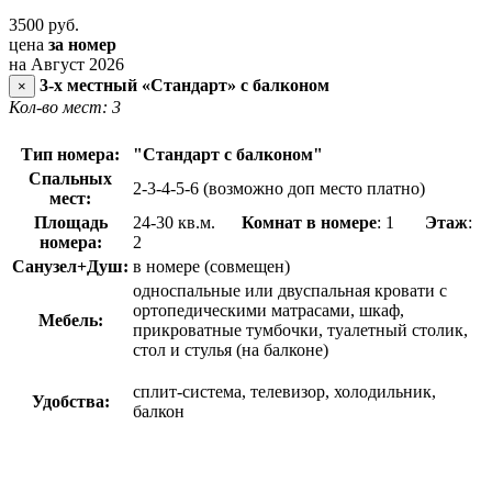
3500
руб.
цена
за номер
на Август 2026
3-х местный «Стандарт» с балконом
×
Кол-во мест: 3
Тип номера:
"Стандарт с балконом"
Спальных
2-3-4-5-6 (возможно доп место платно)
мест:
Площадь
24-30 кв.м.
Комнат в номере
: 1
Этаж
:
номера:
2
Санузел+Душ:
в номере (совмещен)
односпальные или двуспальная кровати с
ортопедическими матрасами, шкаф,
Мебель:
прикроватные тумбочки, туалетный столик,
стол и стулья (на балконе)
сплит-система, телевизор, холодильник,
Удобства:
балкон