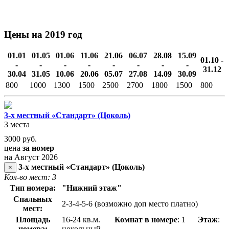
Цены на 2019 год
01.01
01.05
01.06
11.06
21.06
06.07
28.08
15.09
01.10 -
-
-
-
-
-
-
-
-
31.12
30.04
31.05
10.06
20.06
05.07
27.08
14.09
30.09
800
1000
1300
1500
2500
2700
1800
1500
800
3-х местный «Стандарт» (Цоколь)
3 места
3000
руб.
цена
за номер
на Август 2026
3-х местный «Стандарт» (Цоколь)
×
Кол-во мест: 3
Тип номера:
"Нижний этаж"
Спальных
2-3-4-5-6 (возможно доп место платно)
мест:
Площадь
16-24 кв.м.
Комнат в номере
: 1
Этаж
:
номера:
цокольный