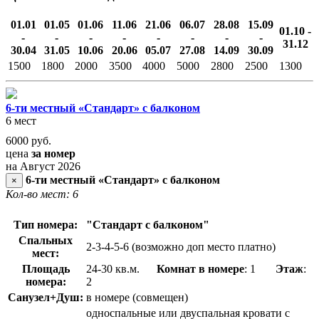
01.01
01.05
01.06
11.06
21.06
06.07
28.08
15.09
01.10 -
-
-
-
-
-
-
-
-
31.12
30.04
31.05
10.06
20.06
05.07
27.08
14.09
30.09
1500
1800
2000
3500
4000
5000
2800
2500
1300
6-ти местный «Стандарт» с балконом
6 мест
6000
руб.
цена
за номер
на Август 2026
6-ти местный «Стандарт» с балконом
×
Кол-во мест: 6
Тип номера:
"Стандарт с балконом"
Спальных
2-3-4-5-6 (возможно доп место платно)
мест:
Площадь
24-30 кв.м.
Комнат в номере
: 1
Этаж
:
номера:
2
Санузел+Душ:
в номере (совмещен)
односпальные или двуспальная кровати с