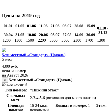
Цены на 2019 год
01.01
01.05
01.06
11.06
21.06
06.07
28.08
15.09
01.10 -
-
-
-
-
-
-
-
-
31.12
30.04
31.05
10.06
20.06
05.07
27.08
14.09
30.09
1200
1300
1500
2200
3300
3500
2300
1700
1300
5-ти местный «Стандарт» (Цоколь)
5 мест
4300
руб.
цена
за номер
на Август 2026
5-ти местный «Стандарт» (Цоколь)
×
Кол-во мест: 5
Тип номера:
"Нижний этаж"
Спальных
2-3-4-5-6 (возможно доп место платно)
мест:
Площадь
16-24 кв.м.
Комнат в номере
: 1
Этаж
:
номера:
цокольный