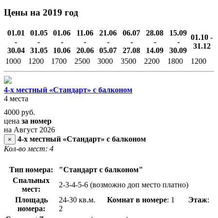
Цены на 2019 год
01.01
01.05
01.06
11.06
21.06
06.07
28.08
15.09
01.10 -
-
-
-
-
-
-
-
-
31.12
30.04
31.05
10.06
20.06
05.07
27.08
14.09
30.09
1000
1200
1700
2500
3000
3500
2200
1800
1200
4-х местный «Стандарт» с балконом
4 места
4000
руб.
цена
за номер
на Август 2026
4-х местный «Стандарт» с балконом
×
Кол-во мест: 4
Тип номера:
"Стандарт с балконом"
Спальных
2-3-4-5-6 (возможно доп место платно)
мест:
Площадь
24-30 кв.м.
Комнат в номере
: 1
Этаж
:
номера:
2