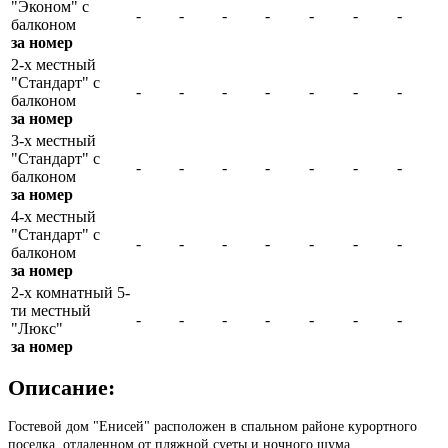
"Эконом" с
-
-
-
-
-
-
-
балконом
за номер
2-х местный
"Стандарт" с
-
-
-
-
-
-
-
балконом
за номер
3-х местный
"Стандарт" с
-
-
-
-
-
-
-
балконом
за номер
4-х местный
"Стандарт" с
-
-
-
-
-
-
-
балконом
за номер
2-х комнатный 5-
ти местный
-
-
-
-
-
-
-
"Люкс"
за номер
Описание:
Гостевой дом "Енисей" расположен в спальном районе курортного
поселка, отдаленном от пляжной суеты и ночного шума