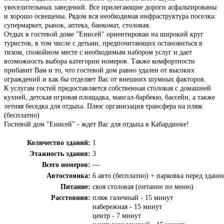
увеселительных заведений. Все прилегающие дороги асфальтированы
и хорошо освещены. Рядом вся необходимая инфраструктура поселка:
супермаркет, рынок, аптека, банкомат, столовая.
Отдых в гостевой доме "Енисей" ориентирован на широкий круг
туристов, в том числе с детьми, предпочитающих остановиться в
тихом, спокойном месте с необходимым набором услуг и дает
возможность выбора категории номеров. Также комфортности
прибавит Вам и то, что гостевой дом равно удален от высоких
ограждений и как бы отделяет Вас от внешних шумных факторов.
К услугам гостей предоставляется собственная столовая с домашней
кухней, детская игровая площадка, мангал-барбекю, бассейн, а также
летняя беседка для отдыха. Плюс организация трансфера на пляж
(бесплатно)
Гостевой дом "Енисей" - ждет Вас для отдыха в Кабардинке!
Количество зданий:
1
Этажность здания:
3
Всего номеров:
---
Автостоянка:
6 авто (бесплатно) + парковка перед здани
Питание:
своя столовая (питание по меню)
Расстояния:
пляж галечный - 15 минут
набережная - 15 минут
центр - 7 минут