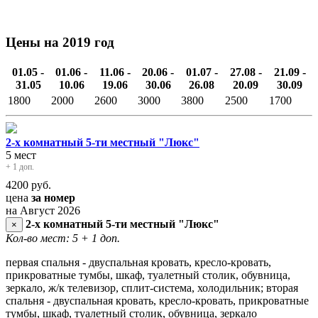
Цены на 2019 год
01.05 -
01.06 -
11.06 -
20.06 -
01.07 -
27.08 -
21.09 -
31.05
10.06
19.06
30.06
26.08
20.09
30.09
1800
2000
2600
3000
3800
2500
1700
2-х комнатный 5-ти местный "Люкс"
5 мест
+ 1 доп.
4200
руб.
цена
за номер
на Август 2026
2-х комнатный 5-ти местный "Люкс"
×
Кол-во мест: 5
+ 1 доп.
первая спальня - двуспальная кровать, кресло-кровать,
прикроватные тумбы, шкаф, туалетный столик, обувница,
зеркало, ж/к телевизор, сплит-система, холодильник; вторая
спальня - двуспальная кровать, кресло-кровать, прикроватные
тумбы, шкаф, туалетный столик, обувница, зеркало