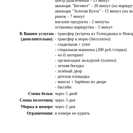
центр развлечений - 15 минут
аквапарк "Бегемот" - 20 минут (на маршру
аквапарк "Золотая Бухта" - 15 минут (на 
рынок - 7 минут
магазин продукты - 2 минуты
остановка маршрутки - 5 минут
К Вашим услугам
- трансфер (встреча из Геленджика и Новор
(дополнительно):
- трансфер к морю (бесплатно)
- гладильная + утюг
- стиральная машинка (200 руб./стирка)
- wi-fi интернет
- организация экскурсий (платно)
- летняя беседка
- зелёный двор
- детская площадка
- мангал + барбекю во дворе
- бассейн
Смена белья:
через 5 дней
Смена полотенец:
через 3 дня
Уборка в номере:
через 2 дня
Ограничения:
в номере не курить