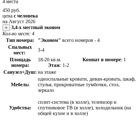
4 места
450
руб.
цена
с человека
на Август 2026
3,4-х местный эконом
×
Кол-во мест: 4
Тип номера:
"Эконом"
всего номеров - 4
Спальных
3-4
мест:
Площадь
18-20 кв.м.
Комнат в номере
: 1
номера:
Этаж
: 1-2
Санузел+Душ:
на этаже
односпальные кровати, диван-кровать, шкаф,
Мебель:
стулья, прикроватные тумбочки, стол,
зеркало
сплит-система (в холле), телевизор и
Удобства:
спутниковое ТВ (в холле), холодильник (на
общей кухне и в холле)