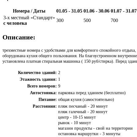
Номера / Даты
01.05 - 31.05
01.06 - 30.06
01.07 - 31.07
3-х местный «Стандарт»
300
500
700
с человека
Описание:
трехместные номера с удобствами для комфортного спокойного отдыха,
оборудована кухня общего пользования. На благоустроенном внутреннем
установлена платная стиральная машинка ( 150 руб/стирка). Перед зда
Количество зданий:
2
Этажность здания:
1
Всего номеров:
9
Автостоянка:
парковка перед зданием (бесплатно)
Питание:
общая кухня (самостоятельно)
Расстояния:
пляж песчаный - 20 минут
пляж галечный - 20 минут
центр - 10-15 минут
рынок - 10 минут
магазин продукты - свой на территории
остановка маршрутки - 3 минуты