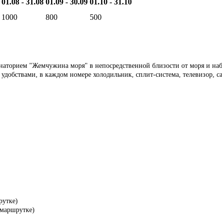
01.08 - 31.08
01.09 - 30.09
01.10 - 31.10
1000
800
500
анаторием "Жемчужина моря" в непосредственной близости от моря и на
 удобствами, в каждом номере холодильник, сплит-система, телевизор, с
рутке)
а маршрутке)