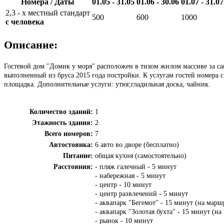
Номера / Даты
01.05 - 31.05
01.06 - 30.06
01.07 - 31.07
2,3 - х местный стандарт
500
600
1000
с человека
Описание:
Гостевой дом "Домик у моря" расположен в тихом жилом массиве за с
выполненный из бруса 2015 года постройки. К услугам гостей номера с
площадка. Дополнительные услуги: утюг,гладильная доска, чайник.
Количество зданий:
1
Этажность здания:
2
Всего номеров:
7
Автостоянка:
6 авто во дворе (бесплатно)
Питание:
общая кухня (самостоятельно)
Расстояния:
- пляж галечный - 5 минут
- набережная - 5 минут
- центр - 10 минут
- центр развлечений - 5 минут
- аквапарк "Бегемот" - 15 минут (на марш
- аквапарк "Золотая бухта" - 15 минут (н
- рынок - 10 минут