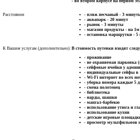
- во втором корпусе на первом э
Расстояния:
- пляж песчаный - 3 минут
- аквапарк - 20 минут
- рынок - 3 минуты
- магазин продукты - на 1м
- остановка маршрутки - 5
К Вашим услугам (дополнительно):
В стоимость путевки входят сле
- проживание
- не охраняемая парковка 
- сейфовые ячейки у адми
- индивидуальные сейфы в
- Wi-Fi интернет во всех н
- уборка номера каждые 5 
- смена полотенец
- библиотека
- нарды, шашки
- мангал-барбекю
- использование утюга и гл
- использование кухни
- детские игровые площадк
- просмотр мультфильмов н