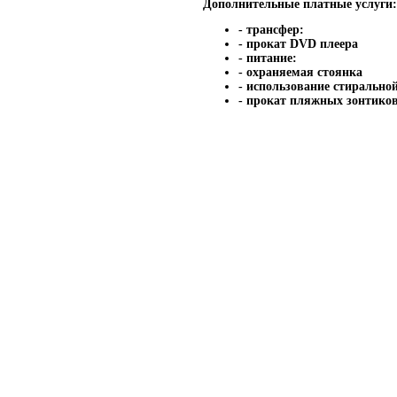
Дополнительные платные услуги
- трансфер:
- прокат DVD плеера
- питание:
- охраняемая стоянка
- использование стиральн
- прокат пляжных зонтико