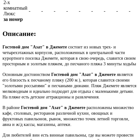
2-х
комнатный
-
-
-
-
-
-
-
-
-
Люкс
за номер
Описание:
Гостевой дом "Азат" в Джемете
состоит из новых трех- и
четырехэтажных корпусов, расположенных в центральной части
курортного поселка Джемете, которая в свою очередь, славится своим
просторным и золотым пляжем, до песчаного пляжа 3 минуты ходьбы
Основным достоинством
Гостевой дом "Азат" в Джемете
является
его близость к песчаному пляжу (200 м.), которая славится своими
"золотыми россыпями" и песчаными дюнами. Пляж Джемете является
мелководным и идеально подходит для отдыха с маленькими детьми.
На пляже есть детские аттракционы и развлечения.
В районе
Гостевой дом "Азат" в Джемете
расположены множество
кафе, столовых, ресторанов различной кухни, овощных и
фруктовых павильонов, рынок, множество точек летней торговли,
авиа и ж/д кассы, магазины, аптеки.
Для любителей вин есть винные павильоны, где вы можете провести