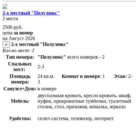
2-х местный "Полулюкс"
2 места
2500
руб.
цена
за номер
на Август 2026
2-х местный "Полулюкс"
×
Кол-во мест: 2
Тип номера:
"Полулюкс"
всего номеров - 2
Спальных
2-3
мест:
Площадь
24 кв.м.
Комнат в номере
: 1
Этаж
: 2-
номера:
3
Санузел+Душ:
в номере
двуспальная кровать, кресло-кровать, шкаф,
Мебель:
пуфик, прикроватные тумбочки, туалетный
столик, стол, прихожая, вешалка, зеркало
Удобства:
сплит-система, телевизор, интернет