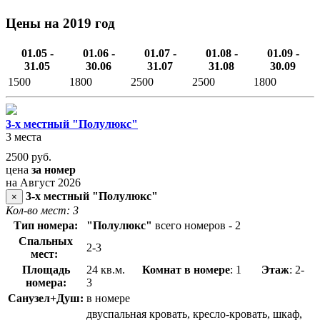
Цены на 2019 год
01.05 -
01.06 -
01.07 -
01.08 -
01.09 -
31.05
30.06
31.07
31.08
30.09
1500
1800
2500
2500
1800
3-х местный "Полулюкс"
3 места
2500
руб.
цена
за номер
на Август 2026
3-х местный "Полулюкс"
×
Кол-во мест: 3
Тип номера:
"Полулюкс"
всего номеров - 2
Спальных
2-3
мест:
Площадь
24 кв.м.
Комнат в номере
: 1
Этаж
: 2-
номера:
3
Санузел+Душ:
в номере
двуспальная кровать, кресло-кровать, шкаф,