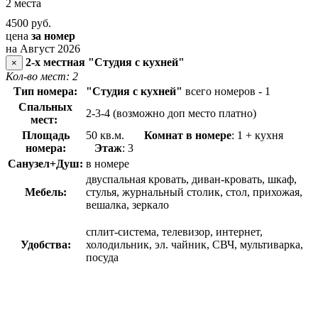
2 места
4500
руб.
цена
за номер
на Август 2026
2-х местная "Студия с кухней"
×
Кол-во мест: 2
Тип номера:
"Студия с кухней"
всего номеров - 1
Спальных
2-3-4 (возможно доп место платно)
мест:
Площадь
50 кв.м.
Комнат в номере
: 1 + кухня
номера:
Этаж
: 3
Санузел+Душ:
в номере
двуспальная кровать, диван-кровать, шкаф,
Мебель:
стулья, журнальный столик, стол, прихожая,
вешалка, зеркало
сплит-система, телевизор, интернет,
Удобства:
холодильник, эл. чайник, СВЧ, мультиварка,
посуда