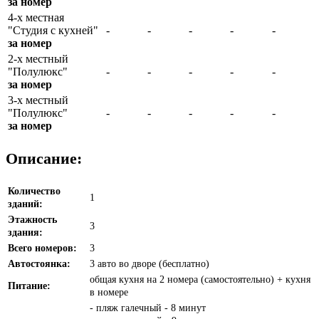
за номер
4-х местная
"Студия с кухней"
-
-
-
-
-
за номер
2-х местный
"Полулюкс"
-
-
-
-
-
за номер
3-х местный
"Полулюкс"
-
-
-
-
-
за номер
Описание:
Количество
1
зданий:
Этажность
3
здания:
Всего номеров:
3
Автостоянка:
3 авто во дворе (бесплатно)
общая кухня на 2 номера (самостоятельно) + кухня
Питание:
в номере
- пляж галечный - 8 минут