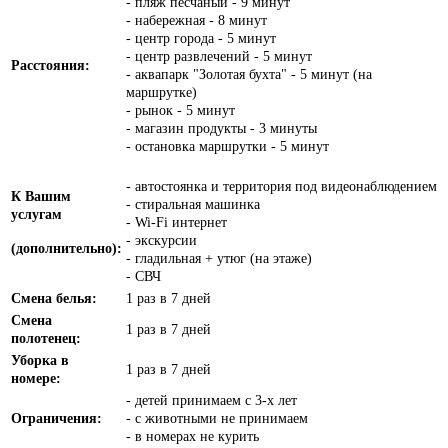
- пляж песчаный - 9 минут
- набережная - 8 минут
- центр города - 5 минут
- центр развлечений - 5 минут
Расстояния:
- аквапарк "Золотая бухта" - 5 минут (на
маршрутке)
- рынок - 5 минут
- магазин продукты - 3 минуты
- остановка маршрутки - 5 минут
- автостоянка и территория под видеонаблюдением
К Вашим
- стиральная машинка
услугам
- Wi-Fi интернет
- экскурсии
(дополнительно):
- гладильная + утюг (на этаже)
- СВЧ
Смена белья:
1 раз в 7 дней
Смена
1 раз в 7 дней
полотенец:
Уборка в
1 раз в 7 дней
номере:
- детей принимаем с 3-х лет
Ограничения:
- с животными не принимаем
- в номерах не курить