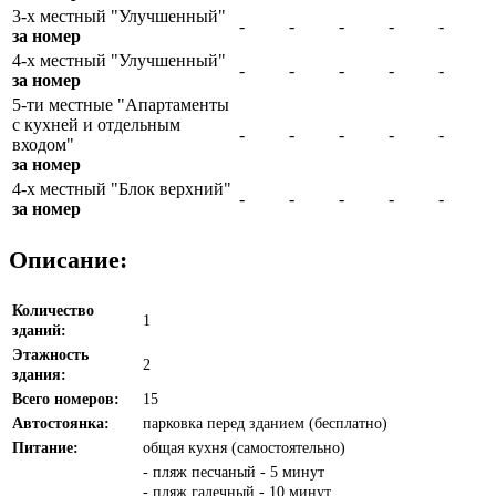
3-х местный "Улучшенный"
-
-
-
-
-
за номер
4-х местный "Улучшенный"
-
-
-
-
-
за номер
5-ти местные "Апартаменты
с кухней и отдельным
-
-
-
-
-
входом"
за номер
4-х местный "Блок верхний"
-
-
-
-
-
за номер
Описание:
Количество
1
зданий:
Этажность
2
здания:
Всего номеров:
15
Автостоянка:
парковка перед зданием (бесплатно)
Питание:
общая кухня (самостоятельно)
- пляж песчаный - 5 минут
- пляж галечный - 10 минут