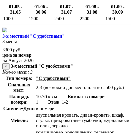
01.05 -
01.06 -
01.07 -
01.08 -
01.09 -
31.05
30.06
31.07
31.08
30.09
1000
1500
2500
2500
1500
3-х местный "С удобствами"
3 места
3300
руб.
цена
за номер
на Август 2026
3-х местный "С удобствами"
×
Кол-во мест: 3
Тип номера:
"С удобствами"
Спальных
2-3 (возможно доп место платно - 500 руб.)
мест:
Площадь
10-30 кв.м.
Комнат в номере
:
номера:
1
Этаж
: 1-2
Санузел+Душ:
в номере
двуспальная кровать, диван-кровать, шкаф,
Мебель:
стулья, прикроватные тумбочки, журнальный
столик, зеркало
кондиционер, холодильник, телевизор,