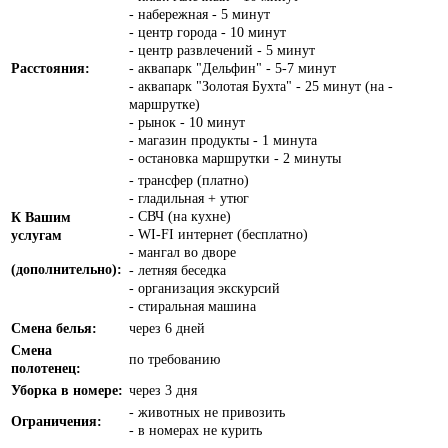
- набережная - 5 минут
- центр города - 10 минут
- центр развлечений - 5 минут
Расстояния:
- аквапарк "Дельфин" - 5-7 минут
- аквапарк "Золотая Бухта" - 25 минут (на -
маршрутке)
- рынок - 10 минут
- магазин продукты - 1 минута
- остановка маршрутки - 2 минуты
- трансфер (платно)
- гладильная + утюг
- СВЧ (на кухне)
К Вашим
- WI-FI интернет (бесплатно)
услугам
- мангал во дворе
(дополнительно):
- летняя беседка
- организация экскурсий
- стиральная машина
Смена белья:
через 6 дней
Смена
по требованию
полотенец:
Уборка в номере:
через 3 дня
- животных не привозить
Ограничения:
- в номерах не курить