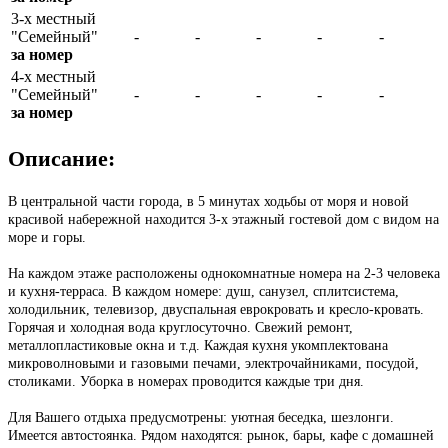
3-х местный
"Семейный"
-
-
-
-
-
за номер
4-х местный
"Семейный"
-
-
-
-
-
за номер
Описание:
В центральной части города, в 5 минутах ходьбы от моря и новой
красивой набережной находится 3-х этажный гостевой дом с видом на
море и горы.
На каждом этаже расположены однокомнатные номера на 2-3 человека
и кухня-терраса. В каждом номере: душ, санузел, сплитсистема,
холодильник, телевизор, двуспальная еврокровать и кресло-кровать.
Горячая и холодная вода круглосуточно. Свежий ремонт,
металлопластиковые окна и т.д. Каждая кухня укомплектована
микроволновыми и газовыми печами, электрочайниками, посудой,
столиками. Уборка в номерах проводится каждые три дня.
Для Вашего отдыха предусмотрены: уютная беседка, шезлонги.
Имеется автостоянка. Рядом находятся: рынок, бары, кафе с домашней