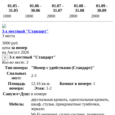
01.05 -
01.06 -
01.07 -
01.08 -
01.09 -
31.05
30.06
31.07
31.08
30.09
1000
1800
2800
2800
2000
3-х местный "Стандарт"
3 места
3000
руб.
цена
за номер
на Август 2026
3-х местный "Стандарт"
×
Кол-во мест: 3
Тип номера:
"
Номер с удобствами (Стандарт)"
Спальных
2-3
мест:
Площадь
12-16 кв.м.
Комнат в номере
: 1
номера:
Этаж
: 1-2
Санузел+Душ:
в номере
двуспальная кровать, односпальная кровать,
Мебель:
шкаф, стулья, прикроватные тумбочки,
зеркало
Wi-Fi интернет, сплит-система, телевизор,