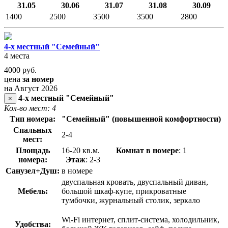
31.05
30.06
31.07
31.08
30.09
1400
2500
3500
3500
2800
4-х местный "Семейный"
4 места
4000
руб.
цена
за номер
на Август 2026
4-х местный "Семейный"
×
Кол-во мест: 4
Тип номера:
"Семейный" (повышенной комфортности)
Спальных
2-4
мест:
Площадь
16-20 кв.м.
Комнат в номере
: 1
номера:
Этаж
: 2-3
Санузел+Душ:
в номере
двуспальная кровать, двуспальный диван,
Мебель:
большой шкаф-купе, прикроватные
тумбочки, журнальный столик, зеркало
Wi-Fi интернет, сплит-система, холодильник,
Удобства: