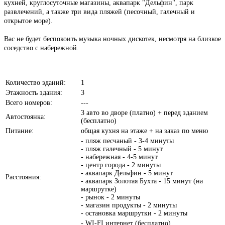
кухней, круглосуточные магазины, аквапарк "Дельфин", парк
развлечений, а также три вида пляжей (песочный, галечный и
открытое море).
Вас не будет беспокоить музыка ночных дискотек, несмотря на близкое
соседство с набережной.
Количество зданий:
1
Этажность здания:
3
Всего номеров:
---
3 авто во дворе (платно) + перед зданием
Автостоянка:
(бесплатно)
Питание:
общая кухня на этаже + на заказ по меню
- пляж песчаный - 3-4 минуты
- пляж галечный - 5 минут
- набережная - 4-5 минут
- центр города - 2 минуты
- аквапарк Дельфин - 5 минут
Расстояния:
- аквапарк Золотая Бухта - 15 минут (на
маршрутке)
- рынок - 2 минуты
- магазин продукты - 2 минуты
- остановка маршрутки - 2 минуты
- WI-FI интернет (бесплатно)