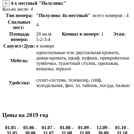
4-х местный "Полулюкс"
×
Кол-во мест: 4
Тип номера:
"Полулюкс 4х-местный"
всего номеров - 4
Спальных
4
мест:
Площадь
20 кв.м.
Комнат в номере
: 1
Этаж
:
номера:
1-2-3-4
Санузел+Душ:
в номере
односпальные или двуспальная кровати,
диван-кровать, шкаф, пуфики, прикроватные
Мебель:
тумбочки, туалетный столик, прихожая,
вешалка, зеркало
сплит-система, телевизор, сейф,
Удобства:
холодильник, фен, эл. чайник, посуда, балкон
Цены на 2019 год
01.05 -
01.06 -
01.07 -
01.08 -
01.09 -
12.09 -
01.10 -
31.05
30.06
31.07
31.08
11.09
30.09
31.10