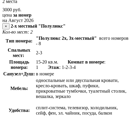
2 места
3000
руб.
цена
за номер
на Август 2026
2-х местный "Полулюкс"
×
Кол-во мест: 2
"Полулюкс 2х, 3х-местный"
всего номеров
Тип номера:
- 8
Спальных
2-3
мест:
Площадь
15-20 кв.м.
Комнат в номере
:
номера:
1
Этаж
: 1-2-3-4
Санузел+Душ:
в номере
односпальные или двуспальная кровати,
кресло-кровать, шкаф, пуфики,
Мебель:
прикроватные тумбочки, туалетный столик,
вешалка, зеркало
сплит-система, телевизор, холодильник,
Удобства:
сейф, фен, эл. чайник, посуда, балкон