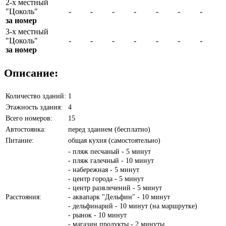
2-х местный
"Цоколь"
-
-
-
-
-
-
-
за номер
3-х местный
"Цоколь"
-
-
-
-
-
-
-
за номер
Описание:
Количество зданий:
1
Этажность здания:
4
Всего номеров:
15
Автостоянка:
перед зданием (бесплатно)
Питание:
общая кухня (самостоятельно)
- пляж песчаный - 5 минут
- пляж галечный - 10 минут
- набережная - 5 минут
- центр города - 5 минут
- центр развлечений - 5 минут
Расстояния:
- аквапарк "Дельфин" - 10 минут
- дельфинарий - 10 минут (на маршрутке)
- рынок - 10 минут
- магазин продукты - 2 минуты