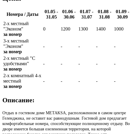
01.05 -
01.06 -
01.07 -
01.08 -
01.09 -
Номера / Даты
31.05
30.06
31.07
31.08
30.09
2-х местный
"Эконом"
0
1200
1300
1400
1000
за номер
3-х местный
"Эконом"
-
-
-
-
-
за номер
2-х местный "С
удобствами"
-
-
-
-
-
за номер
2-х комнатный 4-х
местный
-
-
-
-
-
за номер
Описание:
Отдых в гостевом доме METAKSA, расположенном в самом центре
Геленджика, не оставит вас равнодушным. Гостевой дом предлагает
комфортабельные номера, способствующие полноценному отдыху. Во
дворе имеется большая озелененная территория, на которой