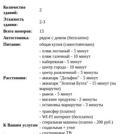
Количество
2
зданий:
Этажность
2-3
здания:
Всего номеров:
13
Автостоянка:
рядом с домом (бесплатно)
Питание:
общая кухня (самостоятельно)
- пляж песчаный - 5 минут
- пляж галечный - 10 минут
- набережная - 5 минут
- центр города - 10 минут
- центр развлечений - 3 минуты
Расстояния:
- аквапарк "Дельфин" - 5 минут
- аквапарк "Золотая Бухта" - 15 минут (на
маршрутке)
- рынок - 5 минут
- магазин продукты - 2 минуты
- остановка маршрутки - 3 минуты
- трансфер (платно)
- WI-FI интернет (бесплатно)
- стиральная машина (платно - 200 руб.)
К Вашим услугам
- гладильная + утюг
- спутниковое ТВ