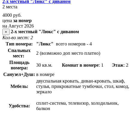
2-х местный "Люкс" с диваном
2 места
4000
руб.
цена
за номер
на Август 2026
2-х местный "Люкс" с диваном
×
Кол-во мест: 2
Тип номера:
"Люкс"
всего номеров - 4
Спальных
2 (возможно доп место платно)
мест:
Площадь
30 кв.м.
Комнат в номере
: 1
Этаж
: 2
номера:
Санузел+Душ:
в номере
двуспальная кровать, диван-кровать, шкаф,
Мебель:
стулья, прикроватные тумбочки, стол, комод,
зеркало
сплит-система, телевизор, холодильник,
Удобства:
балкон