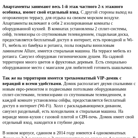
Апартаменты занимают весь 1-й этаж частного 2-х этажного
особняка, имеют свой отдельный вход.
С другой стороны выход на
огороженную террасу, для отдыха на свежем морском воздухе.
Апартаменты включают в себя 2 изолированные комнаты с
оборудованной кухней. В комнатах установлены 2 сплит-системы,
сейф, телевизоры со спутниковым телевидением, гладильная доска,
предоставляется бесплатный доступ в интернет, есть проводной и Wi-
Fi, мебель из бамбука и ротанга, полы покрыты виниловым
ламинатом Allure, имеется стиральная машина. На террасе мебель из
ротанга. Санузел оборудован гигиеническим душем. На садовой
территории много цветов и фруктовых деревьев. Есть специально
оборудованное место с мангалом для любителей готовить шашлычки.
Так же на территории имеется трехкомнатный VIP-домик с
верандой и всеми удобствами.
Домик располагает двумя спальнями с
новым евро-ремонтом и подвесными потолками оборудованными
сплит-системами, телевизорами со спутниковым телевидением, в
каждой комнате установлены сейфы, предоставляется бесплатный
доступ в интернет (Wi-Fi). Холл с раскладывающимся диваном,
санузел раздельный, есть холодильник и стиральная машина. На
веранде мини-кухня с газовой плитой и СВЧ-печь. Домик имеет свой
отдельный вход, находится в глубине двора.
В новом корпусе, сданном в 2014 году имеются 4 однокомнатных