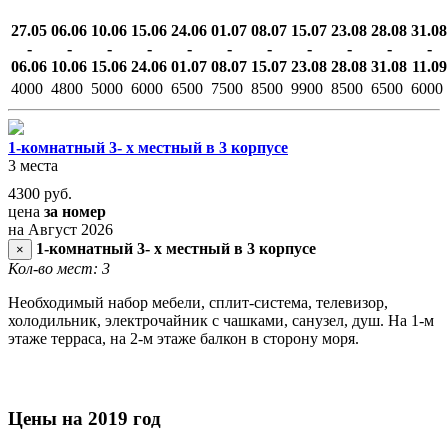
27.05
06.06
10.06
15.06
24.06
01.07
08.07
15.07
23.08
28.08
31.08
-
-
-
-
-
-
-
-
-
-
-
06.06
10.06
15.06
24.06
01.07
08.07
15.07
23.08
28.08
31.08
11.09
4000
4800
5000
6000
6500
7500
8500
9900
8500
6500
6000
1-комнатный 3- х местный в 3 корпусе
3 места
4300
руб.
цена
за номер
на Август 2026
1-комнатный 3- х местный в 3 корпусе
×
Кол-во мест: 3
Необходимый набор мебели, сплит-система, телевизор,
холодильник, электрочайник с чашками, санузел, душ. На 1-м
этаже терраса, на 2-м этаже балкон в сторону моря.
Цены на 2019 год