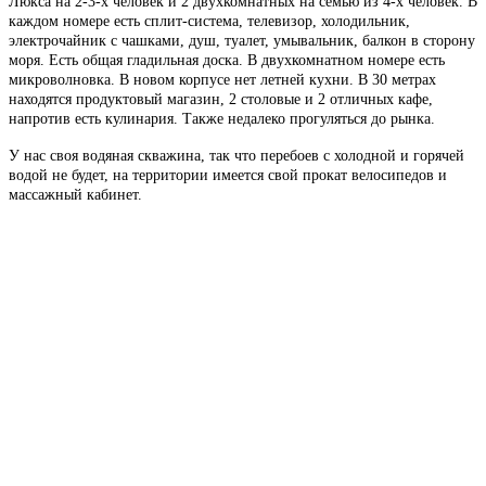
Люкса на 2-3-х человек и 2 двухкомнатных на семью из 4-х человек. В
каждом номере есть сплит-система, телевизор, холодильник,
электрочайник с чашками, душ, туалет, умывальник, балкон в сторону
моря. Есть общая гладильная доска. В двухкомнатном номере есть
микроволновка. В новом корпусе нет летней кухни. В 30 метрах
находятся продуктовый магазин, 2 столовые и 2 отличных кафе,
напротив есть кулинария. Также недалеко прогуляться до рынка.
У нас своя водяная скважина, так что перебоев с холодной и горячей
водой не будет, на территории имеется свой прокат велосипедов и
массажный кабинет.