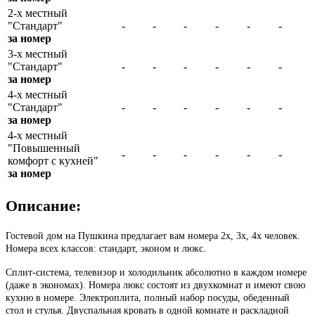
2-х местный
"Стандарт"
-
-
-
-
-
-
за номер
3-х местный
"Стандарт"
-
-
-
-
-
-
за номер
4-х местный
"Стандарт"
-
-
-
-
-
-
за номер
4-х местный
"Повышенный
-
-
-
-
-
-
комфорт с кухней"
за номер
Описание:
Гостевой дом на Пушкина предлагает вам номера 2х, 3х, 4х человек.
Номера всех классов: стандарт, эконом и люкс.
Сплит-система, телевизор и холодильник абсолютно в каждом номере
(даже в экономах). Номера люкс состоят из двухкомнат и имеют свою
кухню в номере. Электроплита, полный набор посуды, обеденный
стол и стулья. Двуспальная кровать в одной комнате и раскладной