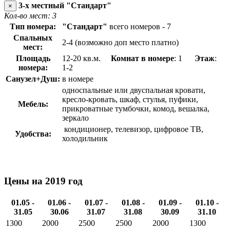
3-х местный "Стандарт"
×
Кол-во мест: 3
Тип номера:
"Стандарт"
всего номеров - 7
Спальных
2-4 (возможно доп место платно)
мест:
Площадь
12-20 кв.м.
Комнат в номере
: 1
Этаж
:
номера:
1-2
Санузел+Душ:
в номере
односпальные или двуспальная кровати,
кресло-кровать, шкаф, стулья, пуфики,
Мебель:
прикроватные тумбочки, комод, вешалка,
зеркало
кондиционер, телевизор, цифровое ТВ,
Удобства:
холодильник
Цены на 2019 год
01.05 -
01.06 -
01.07 -
01.08 -
01.09 -
01.10 -
31.05
30.06
31.07
31.08
30.09
31.10
1300
2000
2500
2500
2000
1300