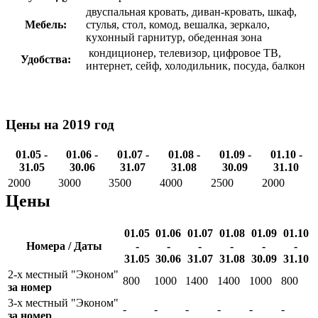
двуспальная кровать, диван-кровать, шкаф,
Мебель:
стулья, стол, комод, вешалка, зеркало,
кухонный гарнитур, обеденная зона
кондиционер, телевизор, цифровое ТВ,
Удобства:
интернет, сейф, холодильник, посуда, балкон
Цены на 2019 год
01.05 -
01.06 -
01.07 -
01.08 -
01.09 -
01.10 -
31.05
30.06
31.07
31.08
30.09
31.10
2000
3000
3500
4000
2500
2000
Цены
01.05
01.06
01.07
01.08
01.09
01.10
Номера / Даты
-
-
-
-
-
-
31.05
30.06
31.07
31.08
30.09
31.10
2-х местный "Эконом"
800
1000
1400
1400
1000
800
за номер
3-х местный "Эконом"
-
-
-
-
-
-
за номер