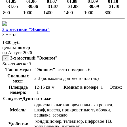
01.05 -
01.06 -
01.07 -
01.08 -
01.09 -
01.10 -
31.05
30.06
31.07
31.08
30.09
31.10
800
1000
1400
1400
1000
800
3-х местный "Эконом"
3 места
1800
руб.
цена
за номер
на Август 2026
3-х местный "Эконом"
×
Кол-во мест: 3
Тип номера:
"Эконом"
всего номеров - 6
Спальных
2-3 (возможно доп место платно)
мест:
Площадь
12-15 кв.м.
Комнат в номере
: 1
Этаж
:
номера:
1
Санузел+Душ:
на этаже
односпальные или двуспальная кровати,
Мебель:
шкаф, кресла, прикроватные тумбочки,
вешалка, зеркало
кондиционер, телевизор, цифровое ТВ,
Удобства:
холодильник, интернет