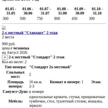
01.05 -
01.06 -
01.07 -
01.08 -
01.09 -
01.10 -
31.05
30.06
31.07
31.08
30.09
31.10
300
500
750
800
450
300
2-х местный "Стандарт" 2 этаж
2 места
900
руб.
цена
с человека
на Август 2026
2-х местный "Стандарт" 2 этаж
×
Кол-во мест: 2
Тип номера:
"Стандарт 2х-местный"
Спальных
2
мест:
Площадь
16 кв.м.
Комнат в номере
: 1
Этаж
:
номера:
2-3
Санузел+Душ:
в номере
односпальные кровати, стулья, прикроватные
Мебель:
тумбочки, стол, туалетный столик, вешалка,
зеркало