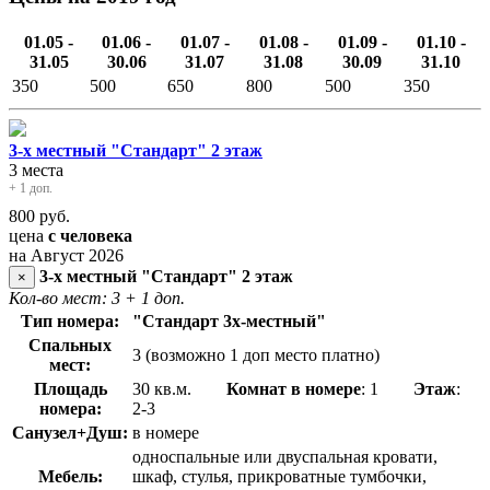
01.05 -
01.06 -
01.07 -
01.08 -
01.09 -
01.10 -
31.05
30.06
31.07
31.08
30.09
31.10
350
500
650
800
500
350
3-х местный "Стандарт" 2 этаж
3 места
+ 1 доп.
800
руб.
цена
с человека
на Август 2026
3-х местный "Стандарт" 2 этаж
×
Кол-во мест: 3
+ 1 доп.
Тип номера:
"Стандарт 3х-местный"
Спальных
3 (возможно 1 доп место платно)
мест:
Площадь
30 кв.м.
Комнат в номере
: 1
Этаж
:
номера:
2-3
Санузел+Душ:
в номере
односпальные или двуспальная кровати,
Мебель:
шкаф, стулья, прикроватные тумбочки,