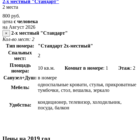
2-х местный "Стандарт"
2 места
800
руб.
цена
с человека
на Август 2026
2-х местный "Стандарт"
×
Кол-во мест: 2
Тип номера:
"Стандарт 2х-местный"
Спальных
2
мест:
Площадь
10 кв.м.
Комнат в номере
:
1
Этаж
: 2
номера:
Санузел+Душ:
в номере
односпальные кровати, стулья, прикроватные
Мебель:
тумбочки, стол, вешалка, зеркало
кондиционер, телевизор, холодильник,
Удобства:
посуда, балкон
Цены на 2019 год