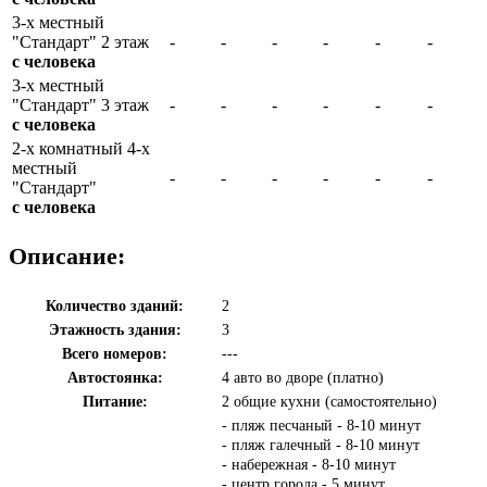
3-х местный
"Стандарт" 2 этаж
-
-
-
-
-
-
с человека
3-х местный
"Стандарт" 3 этаж
-
-
-
-
-
-
с человека
2-х комнатный 4-х
местный
-
-
-
-
-
-
"Стандарт"
с человека
Описание:
Количество зданий:
2
Этажность здания:
3
Всего номеров:
---
Автостоянка:
4 авто во дворе (платно)
Питание:
2 общие кухни (самостоятельно)
- пляж песчаный - 8-10 минут
- пляж галечный - 8-10 минут
- набережная - 8-10 минут
- центр города - 5 минут