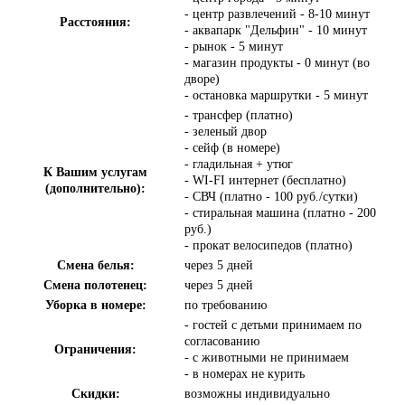
- центр развлечений - 8-10 минут
Расстояния:
- аквапарк "Дельфин" - 10 минут
- рынок - 5 минут
- магазин продукты - 0 минут (во
дворе)
- остановка маршрутки - 5 минут
- трансфер (платно)
- зеленый двор
- сейф (в номере)
- гладильная + утюг
К Вашим услугам
- WI-FI интернет (бесплатно)
(дополнительно):
- СВЧ (платно - 100 руб./сутки)
- стиральная машина (платно - 200
руб.)
- прокат велосипедов (платно)
Смена белья:
через 5 дней
Смена полотенец:
через 5 дней
Уборка в номере:
по требованию
- гостей с детьми принимаем по
согласованию
Ограничения:
- с животными не принимаем
- в номерах не курить
Скидки:
возможны индивидуально