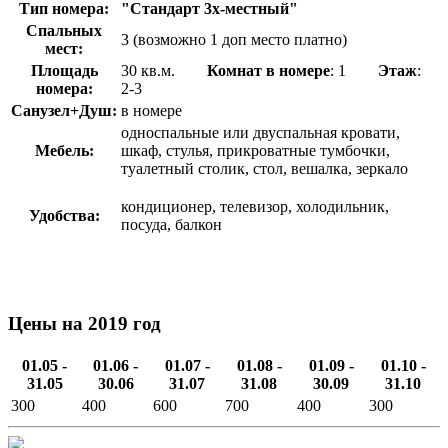
Тип номера:
"Стандарт 3х-местный"
Спальных
3 (возможно 1 доп место платно)
мест:
Площадь
30 кв.м.
Комнат в номере
: 1
Этаж
:
номера:
2-3
Санузел+Душ:
в номере
односпальные или двуспальная кровати,
Мебель:
шкаф, стулья, прикроватные тумбочки,
туалетный столик, стол, вешалка, зеркало
кондиционер, телевизор, холодильник,
Удобства:
посуда, балкон
Цены на 2019 год
01.05 -
01.06 -
01.07 -
01.08 -
01.09 -
01.10 -
31.05
30.06
31.07
31.08
30.09
31.10
300
400
600
700
400
300