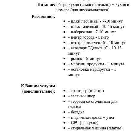
Питание:
общая кухня (самостоятельно) + кухня в
номере (для двухкомнатного)
Расстояния:
- пляж песчаный - 7-10 минут
- пляж галечный - 10-15 минут
- набережная - 7-10 минут
- центр города - центр
- центр развлечений - 10 минут
- аквапарк "Дельфин" - 10-15
минут
- рынок - 5 минут
- магазин продукты - 1 минута
- остановка маршрутки - 1
минута
К Вашим услугам
- трансфер (платно)
(дополнительно):
- зеленый двор
- террасы со столиками для
отдыха
- беседка
- гладильная доска + утюг
- СВЧ (на кухне)
- стиральная машина (платно)