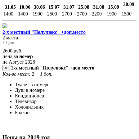
-
-
-
-
-
-
-
-
30.09
31.05
10.06
30.06
15.07
31.07
25.08
31.08
15.09
1400
1400
1900
2500
2700
2700
2200
1900
1500
2-х местный "Полулюкс" +доп.место
2 места
+ 1 доп.
2600
руб.
цена
за номер
на Август 2026
2-х местный "Полулюкс" +доп.место
×
Кол-во мест: 2
+ 1 доп.
Туалет в номере
Душ в номере
Кондиционер
Телевизор
Холодильник
Балкон
Цены на 2019 год