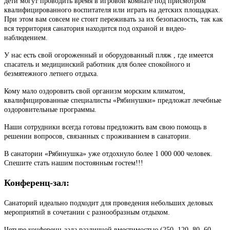
дети могут проводить время в игровой комнате под присмотром
квалифицированного воспитателя или играть на детских площадках.
При этом вам совсем не стоит переживать за их безопасность, так как
вся территория санатория находится под охраной и видео-
наблюдением.
У нас есть свой огороженный и оборудованный пляж , где имеется
спасатель и медицинский работник для более спокойного и
безмятежного летнего отдыха.
Кому мало оздоровить свой организм морским климатом,
квалифицированные специалисты «Рябинушки» предложат лечебные
оздоровительные программы.
Наши сотрудники всегда готовы предложить вам свою помощь в
решении вопросов, связанных с проживанием в санатории.
В санатории «Рябинушка» уже отдохнуло более 1 000 000 человек.
Спешите стать нашим постоянным гостем!!!
Конференц-зал:
Санаторий идеально подходит для проведения небольших деловых
мероприятий в сочетании с разнообразным отдыхом.
Четыре конференц-зала различной вместимостью (250, 120, 80, 60