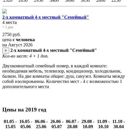
2320
2650
2950
3400
3890
3050
2800
2250
2-х комнатный 4-х местный "Семейный"
4 места
+ 1 доп.
2750
руб.
цена
с человека
на Август 2026
2-х комнатный 4-х местный "Семейный"
×
Кол-во мест: 4
+ 1 доп.
Двухкомнатный семейный номер, в каждой комнате:
необходимая мебель, телевизор, кондиционер, холодильник,
балкон. На две комнаты общие: душ, санузел. Комнаты между
собой изолированны. Количество мест - 4 с возможностью 1
дополнительного места
Цены на 2019 год
01.05 -
16.05 -
06.06 -
26.06 -
06.07 -
29.08 -
11.09 -
11.10 -
15.05
05.06
25.06
05.07
28.08
10.09
10.10
30.04