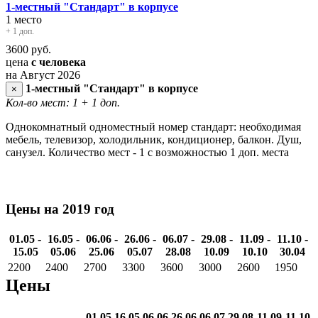
1-местный "Стандарт" в корпусе
1 место
+ 1 доп.
3600
руб.
цена
с человека
на Август 2026
1-местный "Стандарт" в корпусе
×
Кол-во мест: 1
+ 1 доп.
Однокомнатный одноместный номер стандарт: необходимая
мебель, телевизор, холодильник, кондиционер, балкон. Душ,
санузел. Количество мест - 1 с возможностью 1 доп. места
Цены на 2019 год
01.05 -
16.05 -
06.06 -
26.06 -
06.07 -
29.08 -
11.09 -
11.10 -
15.05
05.06
25.06
05.07
28.08
10.09
10.10
30.04
2200
2400
2700
3300
3600
3000
2600
1950
Цены
01.05
16.05
06.06
26.06
06.07
29.08
11.09
11.10