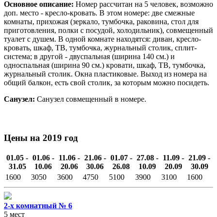
Основное описание:
Номер рассчитан на 5 человек, возможно
доп. место - кресло-кровать. В этом номере: две смежные
комнаты, прихожая (зеркало, тумбочка, раковина, стол для
приготовления, полки с посудой, холодильник), совмещенный
туалет с душем. В одной комнате находятся: диван, кресло-
кровать, шкаф, ТВ, тумбочка, журнальный столик, сплит-
система; в другой - двуспальная (ширина 140 см.) и
односпальная (ширина 90 см.) кровати, шкаф, ТВ, тумбочка,
журнальный столик. Окна пластиковые. Выход из номера на
общий балкон, есть свой столик, за которым можно посидеть.
Санузел:
Санузел совмещенный в номере.
Цены на 2019 год
01.05 -
01.06 -
11.06 -
21.06 -
01.07 -
27.08 -
11.09 -
21.09 -
31.05
10.06
20.06
30.06
26.08
10.09
20.09
30.09
1600
3050
3600
4750
5100
3900
3100
1600
2-х комнатный № 6
5 мест