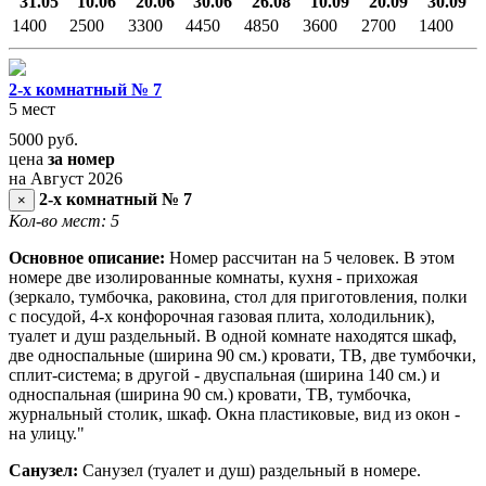
31.05
10.06
20.06
30.06
26.08
10.09
20.09
30.09
1400
2500
3300
4450
4850
3600
2700
1400
2-х комнатный № 7
5 мест
5000
руб.
цена
за номер
на Август 2026
2-х комнатный № 7
×
Кол-во мест: 5
Основное описание:
Номер рассчитан на 5 человек. В этом
номере две изолированные комнаты, кухня - прихожая
(зеркало, тумбочка, раковина, стол для приготовления, полки
с посудой, 4-х конфорочная газовая плита, холодильник),
туалет и душ раздельный. В одной комнате находятся шкаф,
две односпальные (ширина 90 см.) кровати, ТВ, две тумбочки,
сплит-система; в другой - двуспальная (ширина 140 см.) и
односпальная (ширина 90 см.) кровати, ТВ, тумбочка,
журнальный столик, шкаф. Окна пластиковые, вид из окон -
на улицу."
Санузел:
Санузел (туалет и душ) раздельный в номере.