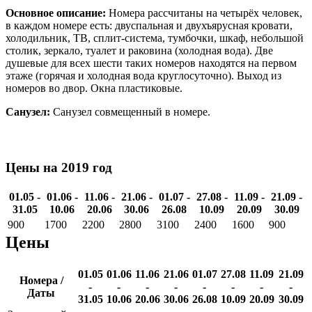
Основное описание:
Номера рассчитаны на четырёх человек,
в каждом номере есть: двуспальная и двухъярусная кровати,
холодильник, ТВ, сплит-система, тумбочки, шкаф, небольшой
столик, зеркало, туалет и раковина (холодная вода). Две
душевые для всех шести таких номеров находятся на первом
этаже (горячая и холодная вода круглосуточно). Выход из
номеров во двор. Окна пластиковые.
Санузел:
Санузел совмещенный в номере.
Цены на 2019 год
01.05 -
01.06 -
11.06 -
21.06 -
01.07 -
27.08 -
11.09 -
21.09 -
31.05
10.06
20.06
30.06
26.08
10.09
20.09
30.09
900
1700
2200
2800
3100
2400
1600
900
Цены
01.05
01.06
11.06
21.06
01.07
27.08
11.09
21.09
Номера /
-
-
-
-
-
-
-
-
Даты
31.05
10.06
20.06
30.06
26.08
10.09
20.09
30.09