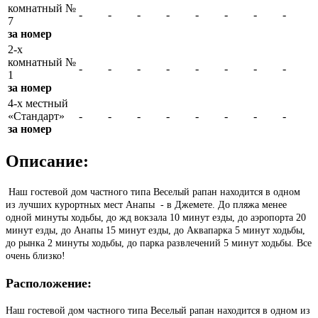
комнатный №
-
-
-
-
-
-
-
-
7
за номер
2-х
комнатный №
-
-
-
-
-
-
-
-
1
за номер
4-х местный
«Стандарт»
-
-
-
-
-
-
-
-
за номер
Описание:
Наш гостевой дом частного типа Веселый рапан находится в одном
из лучших курортных мест Анапы - в Джемете. До пляжа менее
одной минуты ходьбы, до жд вокзала 10 минут езды, до аэропорта 20
минут езды, до Анапы 15 минут езды, до Аквапарка 5 минут ходьбы,
до рынка 2 минуты ходьбы, до парка развлечений 5 минут ходьбы. Все
очень близко!
Расположение:
Наш гостевой дом частного типа Веселый рапан находится в одном из