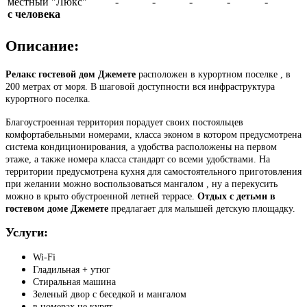
местный "Люкс"
-
-
-
-
-
с человека
Описание:
Релакс гостевой дом Джемете
расположен в курортном поселке , в
200 метрах от моря. В шаговой доступности вся инфраструктура
курортного поселка.
Благоустроенная территория порадует своих постояльцев
комфортабельными номерами, класса эконом в котором предусмотрена
система кондиционирования, а удобства расположены на первом
этаже, а также номера класса стандарт со всеми удобствами. На
территории предусмотрена кухня для самостоятельного приготовления
при желании можно воспользоваться мангалом , ну а перекусить
можно в крыто обустроенной летней террасе.
Отдых с детьми в
гостевом доме Джемете
предлагает для малышей детскую площадку.
Услуги:
Wi-Fi
Гладильная + утюг
Стиральная машина
Зеленый двор с беседкой и мангалом
в номерах не курят