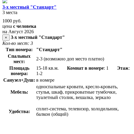
3-х местный "Стандарт"
3 места
1000
руб.
цена
с человека
на Август 2026
3-х местный "Стандарт"
×
Кол-во мест: 3
Тип номера:
"Стандарт"
Спальных
2-3 (возможно доп место платно)
мест:
Площадь
15-18 кв.м.
Комнат в номере
: 1
Этаж
:
номера:
1-2
Санузел+Душ:
в номере
односпальные кровати, кресло-кровать,
Мебель:
стулья, шкаф, прикроватные тумбочки,
туалетный столик, вешалка, зеркало
сплит-система, телевизор, холодильник,
Удобства:
балкон (общий)