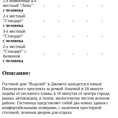
2-х комнатный 4-х
местный "Люкс"
-
-
-
-
-
с человека
2-х местный
"Стандарт"
-
-
-
-
-
с человека
3-х местный
"Стандарт"
-
-
-
-
-
с человека
2-х местный
"Стандарт" с
-
-
-
-
-
балконом
с человека
Описание:
Гостевой дом "Водолей" в Джемете находится в начале
Пионерского проспекта за речкой Анапкой в 1й минуте
ходьбы от песчаного пляжа, в 10 минутах от центра города,
рынка, автовокзала, в тихом, экологически чистом зеленом
районе. Гостиница представляет собой два новых здания с
комфортабельными номерами, с наличием просторной
столовой, зеленым двором для отдыха.