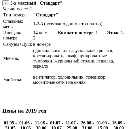
3-х местный "Стандарт"
×
Кол-во мест: 3
Тип номера:
"Стандарт"
Спальных
1-2-3 (возможно доп место платно)
мест:
Площадь
14 кв.м.
Комнат в номере
: 1
Этаж
: 1-
номера:
2
Санузел+Душ:
в номере
односпальные или двуспальная кровати,
кресло-кровать, шкаф, прикроватные
Мебель:
тумбочки, журнальный столик, вешалка,
зеркало
вентилятор, холодильник, телевизор,
Удобства:
москитные сетки на окнах
Цены на 2019 год
01.05 -
01.06 -
11.06 -
01.07 -
11.07 -
26.08 -
01.09 -
16.09 -
31.05
10.06
30.06
10.07
25.08
31.08
15.09
30.09