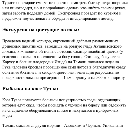
Туристы постарше смогут не просто посмотреть быт кузнеца, шорника
или виноградаря, но и попробовать сделать что-нибуть своими рукам,
затем забрать подделку домой. Экскурсовод проведет по куреням и
предложит поучаствовать в обрядах и инсценировании легенд.
Экскурсия на цветущие лотосы:
Преодолев водный коридор, окруженный дебрями разноименных
древесных памятников, выходишь на ровную гладь Ахтанизовского
лимана, к живописной поляне лотосов. Солнце подобный цветок (у
египтян он являлся посвящением богу солнца Озирису, богу света
Хорусу и богине плодородия Изиде) на Тамани появился недавно.
Рука человека бросила проращенное семя лотоса в благодатную среду
обитания Ахтаниза, и сегодня цветочная плантация разрослась по
поверхности лимана примерно на 1 км в длину и на 500 м в ширину.
Рыбалка на косе Тузла:
Коса Тузла пользуется большой популярностью среди отдыхающих,
которые едут сюда, чтобы посидеть с удочкой на берегу или отдохнуть
на специально оборудованном пляже и искупаться в прибрежных
водах.
Тамань омывается двумя морями - Азовским и Черным. Уникальная