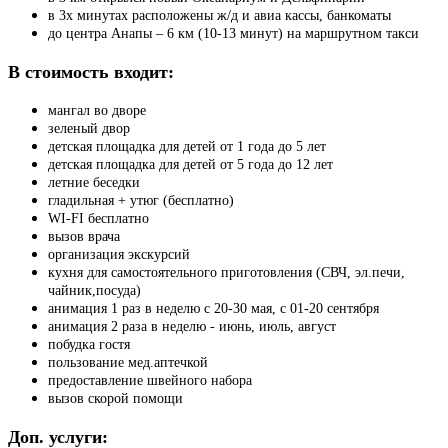
в 3х минутах расположены ж/д и авиа кассы, банкоматы
до центра Анапы – 6 км (10-13 минут) на маршрутном такси
В стоимость входит:
мангал во дворе
зеленый двор
детская площадка для детей от 1 года до 5 лет
детская площадка для детей от 5 года до 12 лет
летние беседки
гладильная + утюг (бесплатно)
WI-FI бесплатно
вызов врача
организация экскурсий
кухня для самостоятельного приготовления (СВЧ, эл.печи,
чайник,посуда)
анимация 1 раз в неделю с 20-30 мая, с 01-20 сентября
анимация 2 раза в неделю - июнь, июль, август
побудка гостя
пользование мед.аптечкой
предоставление швейного набора
вызов скорой помощи
Доп. услуги: