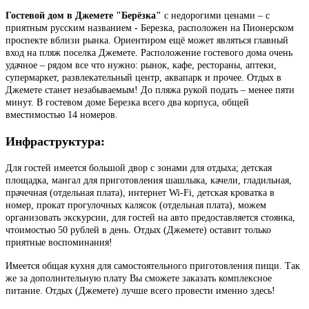
Гостевой дом в Джемете "Берёзка"
с недорогими ценами – с
приятным русским названием - Березка, расположен на Пионерском
проспекте вблизи рынка. Ориентиром ещё может являться главный
вход на пляж поселка Джемете. Расположение гостевого дома очень
удачное – рядом все что нужно: рынок, кафе, рестораны, аптеки,
супермаркет, развлекательный центр, аквапарк и прочее. Отдых в
Джемете станет незабываемым! До пляжа рукой подать – менее пяти
минут. В гостевом доме Березка всего два корпуса, общей
вместимостью 14 номеров.
Инфраструктура:
Для гостей имеется большой двор с зонами для отдыха; детская
площадка, мангал для приготовления шашлыка, качели, гладильная,
прачечная (отдельная плата), интернет Wi-Fi, детская кроватка в
номер, прокат прогулочных калясок (отдельная плата), можем
организовать экскурсии, для гостей на авто предоставляется стоянка,
чтоимостью 50 рублей в день. Отдых (Джемете) оставит только
приятные воспоминания!
Имеется общая кухня для самостоятельного приготовления пищи. Так
же за дополнительную плату Вы сможете заказать комплексное
питание. Отдых (Джемете) лучше всего провести именно здесь!