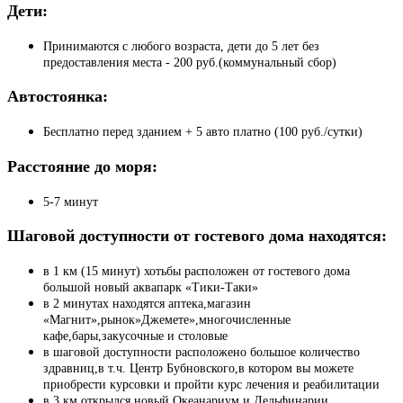
Дети:
Принимаются с любого возраста, дети до 5 лет без
предоставления места - 200 руб.(коммунальный сбор)
Автостоянка:
Бесплатно перед зданием + 5 авто платно (100 руб./сутки)
Расстояние до моря:
5-7 минут
Шаговой доступности от гостевого дома находятся
:
в 1 км (15 минут) хотьбы расположен от гостевого дома
большой новый аквапарк «Тики-Таки»
в 2 минутах находятся аптека,магазин
«Магнит»,рынок»Джемете»,многочисленные
кафе,бары,закусочные и столовые
в шаговой доступности расположено большое количество
здравниц,в т.ч. Центр Бубновского,в котором вы можете
приобрести курсовки и пройти курс лечения и реабилитации
в 3 км открылся новый Океанариум и Дельфинарии