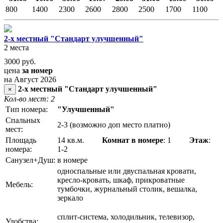
800
1400
2300
2600
2800
2500
1700
1100
2-х местный "Стандарт улучшенный"
2 места
3000
руб.
цена
за номер
на Август 2026
2-х местный "Стандарт улучшенный"
×
Кол-во мест: 2
Тип номера:
"Улучшенный"
Спальных
2-3 (возможно доп место платно)
мест:
Площадь
14 кв.м.
Комнат в номере
: 1
Этаж
:
номера:
1-2
Санузел+Душ:
в номере
односпальные или двуспальная кровати,
кресло-кровать, шкаф, прикроватные
Мебель:
тумбочки, журнальный столик, вешалка,
зеркало
сплит-система, холодильник, телевизор,
Удобства: