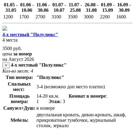
01.05 -
01.06 -
11.06 -
01.07 -
11.07 -
26.08 -
01.09 -
16.09 -
31.05
10.06
30.06
10.07
25.08
31.08
15.09
30.09
1200
1700
2700
3100
3500
3000
2200
1600
4-х местный "Полулюкс"
4 места
3500
руб.
цена
за номер
на Август 2026
4-х местный "Полулюкс"
×
Кол-во мест: 4
Тип номера:
"Полулюкс"
Спальных
3-4 (возможно доп место платно)
мест:
Площадь
14-20 кв.м.
Комнат в номере
:
номера:
1
Этаж
: 3
Санузел+Душ:
в номере
двуспальная кровать, диван-кровать, шкаф,
Мебель:
прикроватные тумбочки, журнальный
столик, зеркало