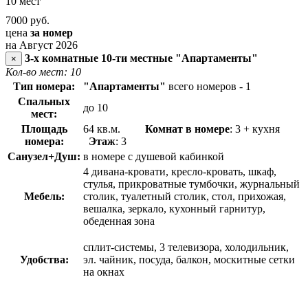
10 мест
7000
руб.
цена
за номер
на Август 2026
3-х комнатные 10-ти местные "Апартаменты"
×
Кол-во мест: 10
Тип номера:
"Апартаменты"
всего номеров - 1
Спальных
до 10
мест:
Площадь
64 кв.м.
Комнат в номере
: 3 + кухня
номера:
Этаж
: 3
Санузел+Душ:
в номере с душевой кабинкой
4 дивана-кровати, кресло-кровать, шкаф,
стулья, прикроватные тумбочки, журнальный
Мебель:
столик, туалетный столик, стол, прихожая,
вешалка, зеркало, кухонный гарнитур,
обеденная зона
сплит-системы, 3 телевизора, холодильник,
Удобства:
эл. чайник, посуда, балкон, москитные сетки
на окнах