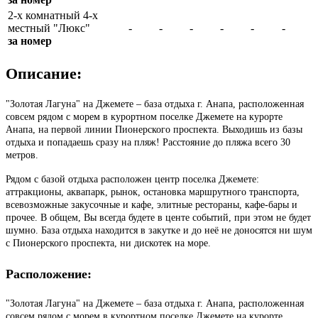
2-х комнатный 4-х
местный "Люкс"
-
-
-
-
-
-
за номер
Описание:
"Золотая Лагуна" на Джемете – база отдыха г. Анапа, расположенная
совсем рядом с морем в курортном поселке Джемете на курорте
Анапа, на первой линии Пионерского проспекта. Выходишь из базы
отдыха и попадаешь сразу на пляж! Расстояние до пляжа всего 30
метров.
Рядом с базой отдыха расположен центр поселка Джемете:
аттракционы, аквапарк, рынок, остановка маршрутного транспорта,
всевозможные закусочные и кафе, элитные рестораны, кафе-бары и
прочее. В общем, Вы всегда будете в центе событий, при этом не будет
шумно. База отдыха находится в закутке и до неё не доносятся ни шум
с Пионерского проспекта, ни дискотек на море.
Расположение:
"Золотая Лагуна" на Джемете – база отдыха г. Анапа, расположенная
совсем рядом с морем в курортном поселке Джемете на курорте