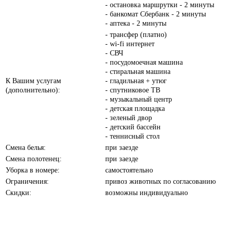
- остановка маршрутки - 2 минуты
- банкомат Сбербанк - 2 минуты
- аптека - 2 минуты
- трансфер (платно)
- wi-fi интернет
- СВЧ
- посудомоечная машина
- стиральная машина
К Вашим услугам
- гладильная + утюг
(дополнительно):
- спутниковое ТВ
- музыкальный центр
- детская площадка
- зеленый двор
- детский бассейн
- теннисный стол
Смена белья:
при заезде
Смена полотенец:
при заезде
Уборка в номере:
самостоятельно
Ограничения:
привоз животных по согласованию
Скидки:
возможны индивидуально