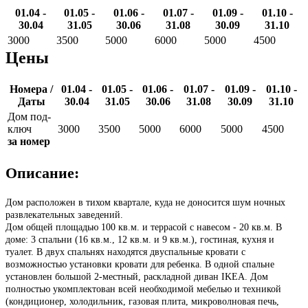
01.04 -
01.05 -
01.06 -
01.07 -
01.09 -
01.10 -
30.04
31.05
30.06
31.08
30.09
31.10
3000
3500
5000
6000
5000
4500
Цены
Номера /
01.04 -
01.05 -
01.06 -
01.07 -
01.09 -
01.10 -
Даты
30.04
31.05
30.06
31.08
30.09
31.10
Дом под-
ключ
3000
3500
5000
6000
5000
4500
за номер
Описание:
Дом расположен в тихом квартале, куда не доносится шум ночных
развлекательных заведений.
Дом общей площадью 100 кв.м. и террасой с навесом - 20 кв.м. В
доме: 3 спальни (16 кв.м., 12 кв.м. и 9 кв.м.), гостиная, кухня и
туалет. В двух спальнях находятся двуспальные кровати с
возможностью установки кровати для ребенка. В одной спальне
установлен большой 2-местный, раскладной диван IKEA. Дом
полностью укомплектован всей необходимой мебелью и техникой
(кондиционер, холодильник, газовая плита, микроволновая печь,