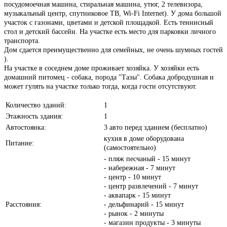
посудомоечная машина, стиральная машина, утюг, 2 телевизора,
музыкальный центр, спутниковое ТВ, Wi-Fi Internet). У дома большой
участок с газонами, цветами и детской площадкой. Есть теннисный
стол и детский бассейн. На участке есть место для парковки личного
транспорта.
Дом сдается преимущественно для семейных, не очень шумных гостей
).
На участке в соседнем доме проживает хозяйка. У хозяйки есть
домашний питомец - собака, порода "Тазы". Собака добродушная и
может гулять на участке только тогда, когда гости отсутствуют.
Количество зданий:
1
Этажность здания:
1
Автостоянка:
3 авто перед зданием (бесплатно)
кухня в доме оборудована
Питание:
(самостоятельно)
- пляж песчаный - 15 минут
- набережная - 7 минут
- центр - 10 минут
- центр развлечений - 7 минут
- аквапарк - 15 минут
Расстояния:
- дельфинарий - 15 минут
- рынок - 2 минуты
- магазин продукты - 3 минуты