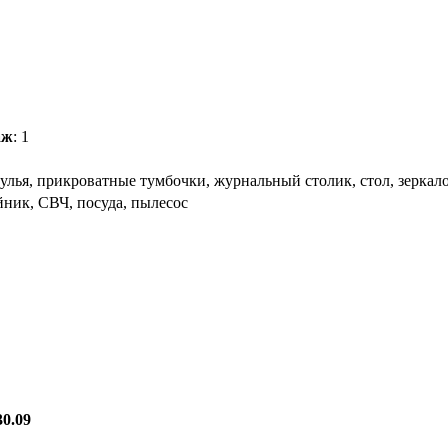
аж
: 1
тулья, прикроватные тумбочки, журнальный столик, стол, зеркал
айник, СВЧ, посуда, пылесос
30.09