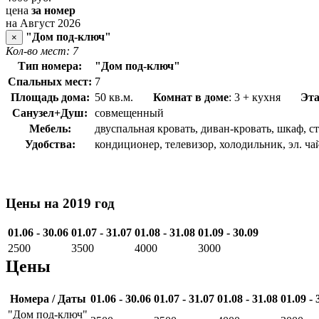
цена
за номер
на Август 2026
"Дом под-ключ"
×
Кол-во мест: 7
Тип номера:
"Дом под-ключ"
Спальных мест:
7
Площадь дома:
50 кв.м.
Комнат в доме
: 3 + кухня
Эт
Санузел+Душ:
совмещенный
Мебель:
двуспальная кровать, диван-кровать, шкаф, с
Удобства:
кондиционер, телевизор, холодильник, эл. ч
Цены на 2019 год
01.06 - 30.06
01.07 - 31.07
01.08 - 31.08
01.09 - 30.09
2500
3500
4000
3000
Цены
Номера / Даты
01.06 - 30.06
01.07 - 31.07
01.08 - 31.08
01.09 - 
"Дом под-ключ"