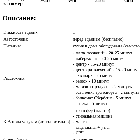
2500
3500
4000
3000
за номер
Описание:
Этажность здания:
1
Автостоянка:
перед зданием (бесплатно)
Питание:
кухня в доме оборудована (самосто
- пляж песчаный - 20-25 минут
- набережная - 20-25 минут
- центр - 15-20 минут
- центр развлечений - 15-20 минут
- аквапарк - 25 минут
Расстояния:
- рынок - 10 минут
- магазин продукты - 2 минуты
- остановка транспорта - 2 минуты
- банкомат Сбербанк - 5 минут
- аптека - 5 минут
- трансфер (платно)
- стиральная машина
К Вашим услугам (дополнительно):
- мангал
- гладильная + утюг
- СВЧ
Смена белья:
при заезде