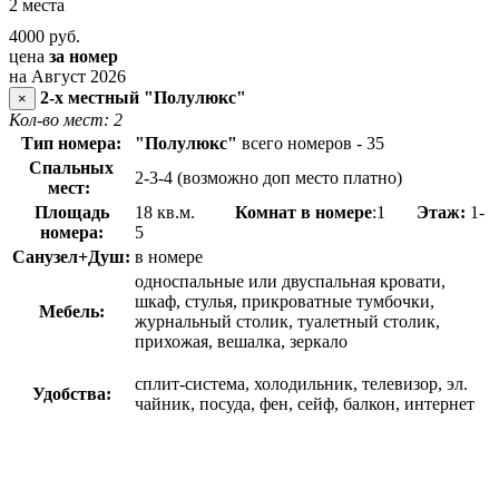
2 места
4000
руб.
цена
за номер
на Август 2026
2-х местный "Полулюкс"
×
Кол-во мест: 2
Тип номера:
"Полулюкс"
всего номеров - 35
Спальных
2-3-4 (возможно доп место платно)
мест:
Площадь
18 кв.м.
Комнат в номере
:1
Этаж:
1-
номера:
5
Санузел+Душ:
в номере
односпальные или двуспальная кровати,
шкаф, стулья, прикроватные тумбочки,
Мебель:
журнальный столик, туалетный столик,
прихожая, вешалка, зеркало
сплит-система, холодильник, телевизор, эл.
Удобства:
чайник, посуда, фен, сейф, балкон, интернет