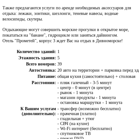
Также предлагаются услуги по аренде необходимых аксессуаров для
отдыха: лежаки, зонтики, шезлонги, теневые навесы, водные
велосипеды, скутеры.
Отдыхающие могут совершить морские прогулки в открытое море,
покататься на "банане", гидроцикле или заняться дайвингом.
Отель "Прометей", корпус 3 ждет Вас на отдых в Дивноморске!
Количество зданий:
1
Этажность здания:
5
Всего номеров:
39
Автостоянка:
20 авто на территории + парковка перед з
Питание:
общая кухня (самостоятельно) + столовая
Расстояния:
- пляж галечный - 3-5 минут
- центр - 0 минут (в центре)
- рынок - 1 минута
- магазин продукты - 1 минута
- остановка маршрутки - 1 минута
К Вашим услугам
- трансфер (возможно бесплатно)
(дополнительно):
- прачечная (платно)
- гладильная + утюг
- СВЧ (на кухне)
- Wi-Fi интернет (бесплатно)
- спутниковое ТВ
- прокат DVD