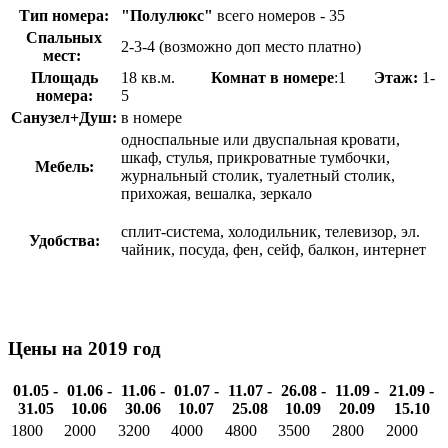
Тип номера:
"Полулюкс"
всего номеров - 35
Спальных
2-3-4 (возможно доп место платно)
мест:
Площадь
18 кв.м.
Комнат в номере
:1
Этаж:
1-
номера:
5
Санузел+Душ:
в номере
односпальные или двуспальная кровати,
шкаф, стулья, прикроватные тумбочки,
Мебель:
журнальный столик, туалетный столик,
прихожая, вешалка, зеркало
сплит-система, холодильник, телевизор, эл.
Удобства:
чайник, посуда, фен, сейф, балкон, интернет
Цены на 2019 год
01.05 -
01.06 -
11.06 -
01.07 -
11.07 -
26.08 -
11.09 -
21.09 -
31.05
10.06
30.06
10.07
25.08
10.09
20.09
15.10
1800
2000
3200
4000
4800
3500
2800
2000