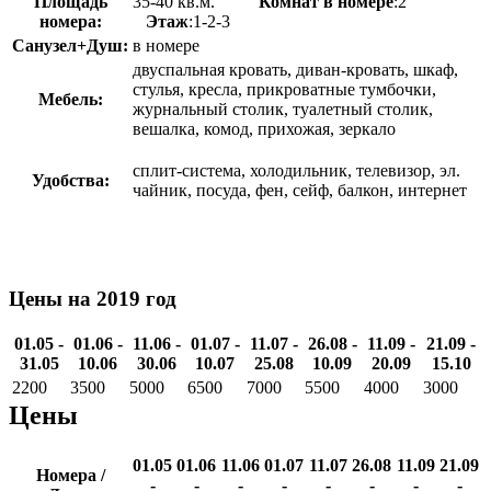
Площадь
35-40 кв.м.
Комнат в номере
:2
номера:
Этаж
:1-2-3
Санузел+Душ:
в номере
двуспальная кровать, диван-кровать, шкаф,
стулья, кресла, прикроватные тумбочки,
Мебель:
журнальный столик, туалетный столик,
вешалка, комод, прихожая, зеркало
сплит-система, холодильник, телевизор, эл.
Удобства:
чайник, посуда, фен, сейф, балкон, интернет
Цены на 2019 год
01.05 -
01.06 -
11.06 -
01.07 -
11.07 -
26.08 -
11.09 -
21.09 -
31.05
10.06
30.06
10.07
25.08
10.09
20.09
15.10
2200
3500
5000
6500
7000
5500
4000
3000
Цены
01.05
01.06
11.06
01.07
11.07
26.08
11.09
21.09
Номера /
-
-
-
-
-
-
-
-