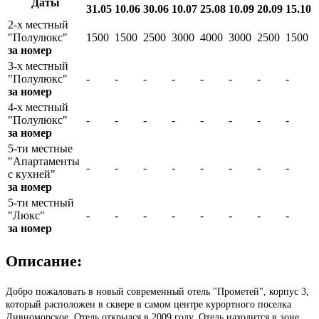
Даты
31.05
10.06
30.06
10.07
25.08
10.09
20.09
15.10
2-х местный
"Полулюкс"
1500
1500
2500
3000
4000
3000
2500
1500
за номер
3-х местный
"Полулюкс"
-
-
-
-
-
-
-
-
за номер
4-х местный
"Полулюкс"
-
-
-
-
-
-
-
-
за номер
5-ти местные
"Апартаменты
-
-
-
-
-
-
-
-
с кухней"
за номер
5-ти местный
"Люкс"
-
-
-
-
-
-
-
-
за номер
Описание:
Добро пожаловать в новый современный отель "Прометей", корпус 3,
который расположен в сквере в самом центре курортного поселка
Дивноморское. Отель открылся в 2009 году. Отель находится в зоне