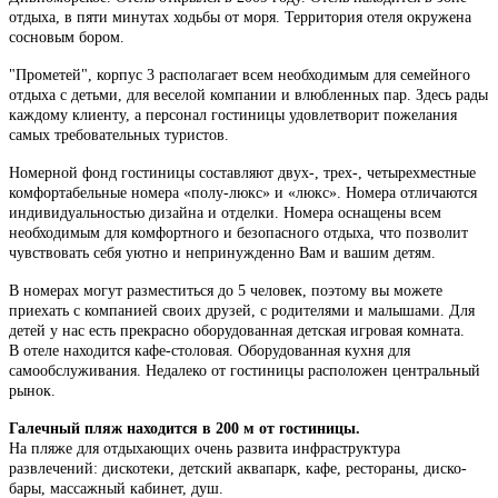
отдыха, в пяти минутах ходьбы от моря. Территория отеля окружена
сосновым бором.
"Прометей", корпус 3 располагает всем необходимым для семейного
отдыха с детьми, для веселой компании и влюбленных пар. Здесь рады
каждому клиенту, а персонал гостиницы удовлетворит пожелания
самых требовательных туристов.
Номерной фонд гостиницы составляют двух-, трех-, четырехместные
комфортабельные номера «полу-люкс» и «люкс». Номера отличаются
индивидуальностью дизайна и отделки. Номера оснащены всем
необходимым для комфортного и безопасного отдыха, что позволит
чувствовать себя уютно и непринужденно Вам и вашим детям.
В номерах могут разместиться до 5 человек, поэтому вы можете
приехать с компанией своих друзей, с родителями и малышами. Для
детей у нас есть прекрасно оборудованная детская игровая комната.
В отеле находится кафе-столовая. Оборудованная кухня для
самообслуживания. Недалеко от гостиницы расположен центральный
рынок.
Галечный пляж находится в 200 м от гостиницы.
На пляже для отдыхающих очень развита инфраструктура
развлечений: дискотеки, детский аквапарк, кафе, рестораны, диско-
бары, массажный кабинет, душ.