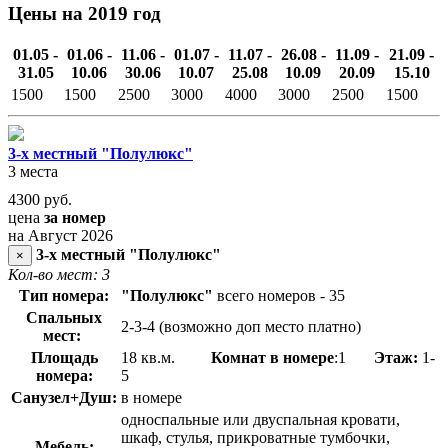
Цены на 2019 год
01.05 -
01.06 -
11.06 -
01.07 -
11.07 -
26.08 -
11.09 -
21.09 -
31.05
10.06
30.06
10.07
25.08
10.09
20.09
15.10
1500
1500
2500
3000
4000
3000
2500
1500
3-х местный "Полулюкс"
3 места
4300
руб.
цена
за номер
на Август 2026
3-х местный "Полулюкс"
×
Кол-во мест: 3
Тип номера:
"Полулюкс"
всего номеров - 35
Спальных
2-3-4 (возможно доп место платно)
мест:
Площадь
18 кв.м.
Комнат в номере
:1
Этаж:
1-
номера:
5
Санузел+Душ:
в номере
односпальные или двуспальная кровати,
шкаф, стулья, прикроватные тумбочки,
Мебель: