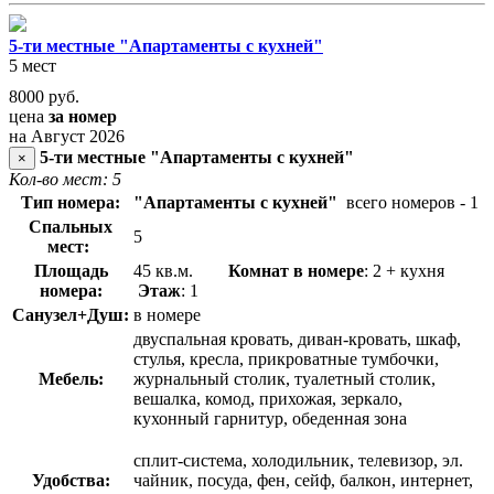
5-ти местные "Апартаменты с кухней"
5 мест
8000
руб.
цена
за номер
на Август 2026
5-ти местные "Апартаменты с кухней"
×
Кол-во мест: 5
Тип номера:
"Апартаменты с кухней"
всего номеров - 1
Спальных
5
мест:
Площадь
45 кв.м.
Комнат в номере
: 2 + кухня
номера:
Этаж
: 1
Санузел+Душ:
в номере
двуспальная кровать, диван-кровать, шкаф,
стулья, кресла, прикроватные тумбочки,
Мебель:
журнальный столик, туалетный столик,
вешалка, комод, прихожая, зеркало,
кухонный гарнитур, обеденная зона
сплит-система, холодильник, телевизор, эл.
Удобства:
чайник, посуда, фен, сейф, балкон, интернет,