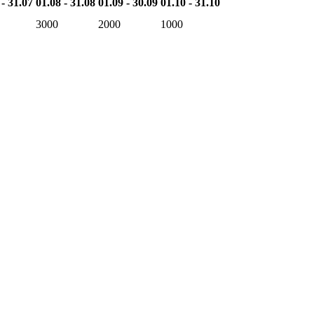
 - 31.07
01.08 - 31.08
01.09 - 30.09
01.10 - 31.10
3000
2000
1000