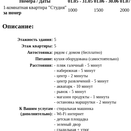
Номера / Даты
01.05 - 31.05
01.06 - 30.06
01.07
1-комнатная квартира "Студия"
1000
1500
2000
за номер
Описание:
Этажность здания:
5
Этаж квартиры:
5
Автостоянка:
рядом с домом (бесплатно)
Питание:
кухня оборудована (самостоятельно)
Расстояния:
- пляж галечный - 5 минут
- набережная - 5 минут
- центр - 2 минуты
- центр развлечений - 5 минут
- аквапарк - 10 минут
- рынок - 5 минут
- магазин продукты - 1 минута
- остановка маршрутки - 2 минуты
К Вашим услугам
- стиральная машинка
(дополнительно):
- Wi-Fi интернет
- детская площадка
- зеленый двор
- гладильная + утюг