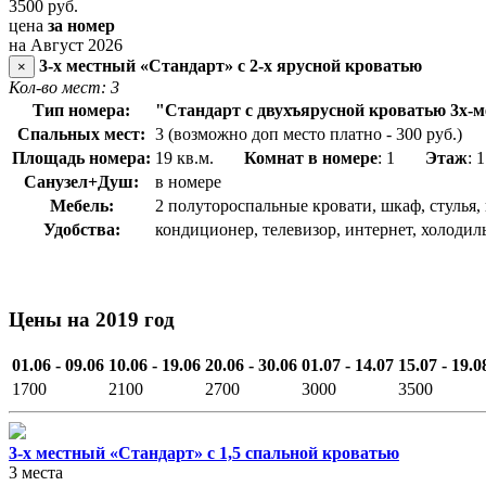
3500
руб.
цена
за номер
на Август 2026
3-х местный «Стандарт» с 2-х ярусной кроватью
×
Кол-во мест: 3
Тип номера:
"Стандарт с двухъярусной кроватью 3х-
Спальных мест:
3 (возможно доп место платно - 300 руб.)
Площадь номера:
19 кв.м.
Комнат в номере
: 1
Этаж
: 1
Санузел+Душ:
в номере
Мебель:
2 полутороспальные кровати, шкаф, стулья,
Удобства:
кондиционер, телевизор, интернет, холодиль
Цены на 2019 год
01.06 - 09.06
10.06 - 19.06
20.06 - 30.06
01.07 - 14.07
15.07 - 19.0
1700
2100
2700
3000
3500
3-х местный «Стандарт» с 1,5 спальной кроватью
3 места