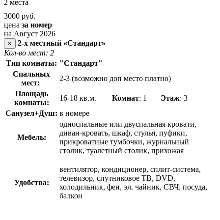
2 места
3000
руб.
цена
за номер
на Август 2026
2-х местный «Стандарт»
×
Кол-во мест: 2
Тип комнаты:
"Стандарт"
Спальных
2-3 (возможно доп место платно)
мест:
Площадь
16-18 кв.м.
Комнат
: 1
Этаж
: 3
комнаты:
Санузел+Душ:
в номере
односпальные или двуспальная кровати,
диван-кровать, шкаф, стулья, пуфики,
Мебель:
прикроватные тумбочки, журнальный
столик, туалетный столик, прихожая
вентилятор, кондиционер, сплит-система,
телевизор, спутниковое ТВ, DVD,
Удобства:
холодильник, фен, эл. чайник, СВЧ, посуда,
балкон