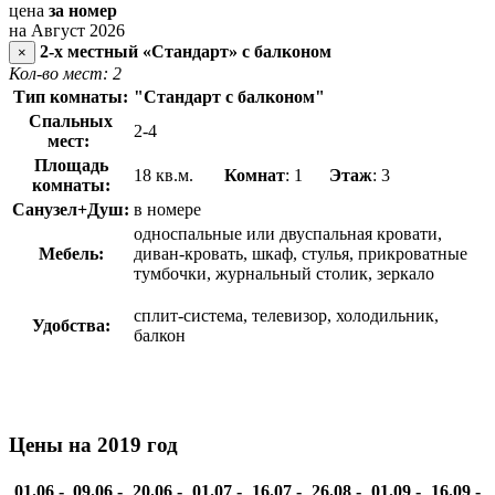
цена
за номер
на Август 2026
2-х местный «Стандарт» с балконом
×
Кол-во мест: 2
Тип комнаты:
"Стандарт с балконом"
Спальных
2-4
мест:
Площадь
18 кв.м.
Комнат
: 1
Этаж
: 3
комнаты:
Санузел+Душ:
в номере
односпальные или двуспальная кровати,
Мебель:
диван-кровать, шкаф, стулья, прикроватные
тумбочки, журнальный столик, зеркало
сплит-система, телевизор, холодильник,
Удобства:
балкон
Цены на 2019 год
01.06 -
09.06 -
20.06 -
01.07 -
16.07 -
26.08 -
01.09 -
16.09 -