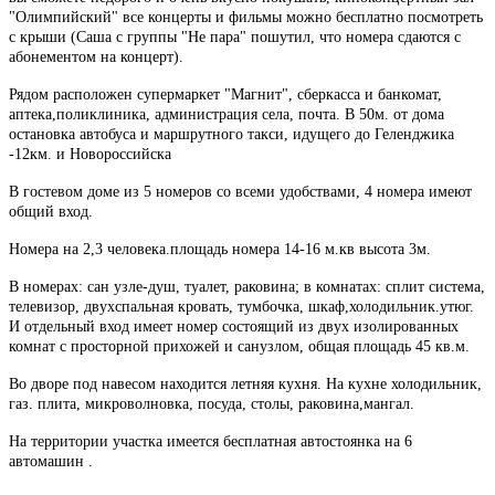
"Олимпийский" все концерты и фильмы можно бесплатно посмотреть
с крыши (Саша с группы "Не пара" пошутил, что номера сдаются с
абонементом на концерт).
Рядом расположен супермаркет "Магнит", сберкасса и банкомат,
аптека,поликлиника, администрация села, почта. В 50м. от дома
остановка автобуса и маршрутного такси, идущего до Геленджика
-12км. и Новороссийска
В гостевом доме из 5 номеров со всеми удобствами, 4 номера имеют
общий вход.
Номера на 2,3 человека.площадь номера 14-16 м.кв высота 3м.
В номерах: сан узле-душ, туалет, раковина; в комнатах: сплит система,
телевизор, двухспальная кровать, тумбочка, шкаф,холодильник.утюг.
И отдельный вход имеет номер состоящий из двух изолированных
комнат с просторной прихожей и санузлом, общая площадь 45 кв.м.
Во дворе под навесом находится летняя кухня. На кухне холодильник,
газ. плита, микроволновка, посуда, столы, раковина,мангал.
На территории участка имеется бесплатная автостоянка на 6
автомашин .