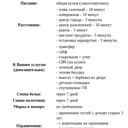
Питание:
общая кухня (самостоятельно)
- пляж галечный - 10 минут
- набережная - 10 минут
- центр города - 3 минуты
Расстояния:
- центр развлечений - 10 минут
- рынок - 5 минут
- магазин продукты - 3 минуты
- остановка маршрутки - 3 минуты
- трансфер
- сейф
- гладильная + утюг
- СВЧ (на кухне)
К Вашим услугам
- зеленый двор
(дополнительно):
- летняя беседка
- мангал + барбекю во дворе
- детская площадка
- спутниковое ТВ
Смена белья:
через 7 дней
Смена полотенец:
через 7 дней
Уборка в номере:
по требованию
- принимаем гостей с детьми старше 3
лет
- с животными не принимаем
Ограничения: