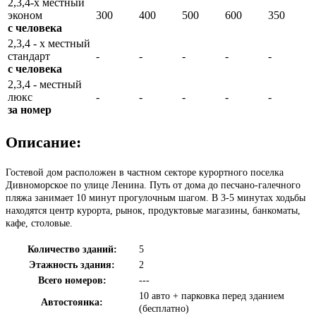
2,3,4-х местный
эконом
300
400
500
600
350
с человека
2,3,4 - х местный
стандарт
-
-
-
-
-
с человека
2,3,4 - местный
люкс
-
-
-
-
-
за номер
Описание:
Гостевой дом расположен в частном секторе курортного поселка
Дивноморское по улице Ленина. Путь от дома до песчано-галечного
пляжа занимает 10 минут прогулочным шагом. В 3-5 минутах ходьбы
находятся центр курорта, рынок, продуктовые магазины, банкоматы,
кафе, столовые.
Количество зданий:
5
Этажность здания:
2
Всего номеров:
---
10 авто + парковка перед зданием
Автостоянка:
(бесплатно)