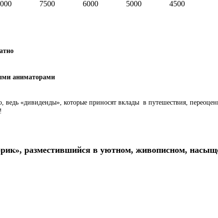
000
7500
6000
5000
4500
латно
ными аниматорами
дно, ведь «дивиденды», которые приносят вклады в путешествия, переоц
!
рик», разместившийся в уютном, живописном, насыщ