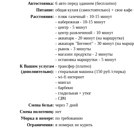
Автостоянка:
6 авто перед зданием (бесплатно)
Питание:
общая кухня (самостоятельно) + свое кафе 
Расстояния:
- пляж галечный - 10-15 минут
- набережная - 10-15 минут
- центр - 5 минут
- центр развлечений - 10 минут
- аквапарк - 20 минут (на маршрутке)
- аквапарк "Бегемот" - 30 минут (на маршр
- рынок - 3 минуты
- магазин продукты - 2 минуты
- остановка маршрутки - 5 минут
К Вашим услугам
- трансфер (платно)
(дополнительно):
- стиральная машина (150 руб./стирка)
- wi-fi интернет
- мангал
- барбекю
- гладильная + утюг
- СВЧ
Смена белья:
через 7 дней
Смена полотенец:
нет
Уборка в номере:
по требованию
Ограничения:
в номерах не курить