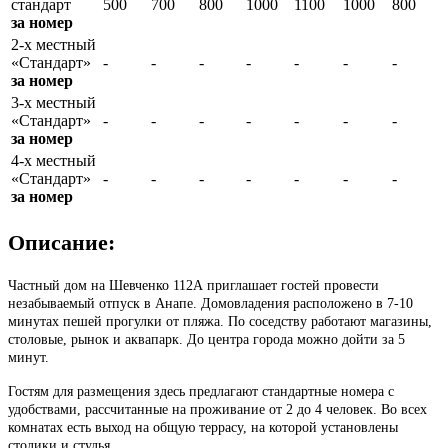
стандарт
500
700
800
1000
1100
1000
800
за номер
2-х местный
«Стандарт»
-
-
-
-
-
-
-
за номер
3-х местный
«Стандарт»
-
-
-
-
-
-
-
за номер
4-х местный
«Стандарт»
-
-
-
-
-
-
-
за номер
Описание:
Частный дом на Шевченко 112А приглашает гостей провести
незабываемый отпуск в Анапе. Домовладения расположено в 7-10
минутах пешей прогулки от пляжа. По соседству работают магазины,
столовые, рынок и аквапарк. До центра города можно дойти за 5
минут.
Гостям для размещения здесь предлагают стандартные номера с
удобствами, рассчитанные на проживание от 2 до 4 человек. Во всех
комнатах есть выход на общую террасу, на которой установлены
столики и стулья.