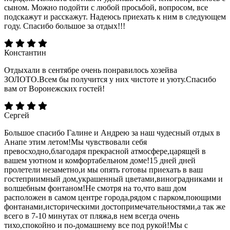
сыном. Можно подойти с любой просьбой, вопросом, все
подскажут и расскажут. Надеюсь приехать к ним в следующем
году. Спасибо большое за отдых!!!
Константин
Отдыхали в сентябре очень понравилось хозейва
ЗОЛОТО.Всем бы получится у них чистоте и уюту.Спасибо
вам от Воронежских гостей!
Сергей
Большое спасибо Галине и Андрею за наш чудесный отдых в
Анапе этим летом!Мы чувствовали себя
превосходно,благодаря прекрасной атмосфере,царящей в
вашем уютном и комфортабельном доме!15 дней дней
пролетели незаметно,и мы опять готовы приехать в ваш
гостеприимный дом,украшенный цветами,виноградниками и
волшебным фонтаном!Не смотря на то,что ваш дом
расположен в самом центре города,рядом с парком,поющими
фонтанами,историческими достопримечательностями,а так же
всего в 7-10 минутах от пляжа,в нем всегда очень
тихо,спокойно и по-домашнему все под рукой!Мы с