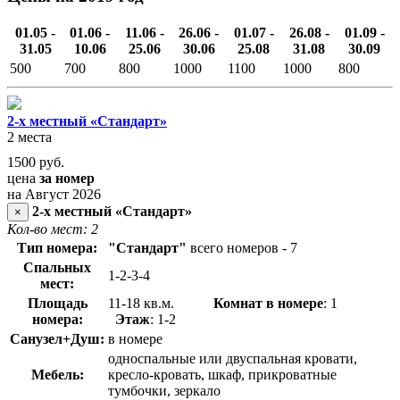
01.05 -
01.06 -
11.06 -
26.06 -
01.07 -
26.08 -
01.09 -
31.05
10.06
25.06
30.06
25.08
31.08
30.09
500
700
800
1000
1100
1000
800
2-х местный «Стандарт»
2 места
1500
руб.
цена
за номер
на Август 2026
2-х местный «Стандарт»
×
Кол-во мест: 2
Тип номера:
"Стандарт"
всего номеров - 7
Спальных
1-2-3-4
мест:
Площадь
11-18 кв.м.
Комнат в номере
: 1
номера:
Этаж
: 1-2
Санузел+Душ:
в номере
односпальные или двуспальная кровати,
Мебель:
кресло-кровать, шкаф, прикроватные
тумбочки, зеркало