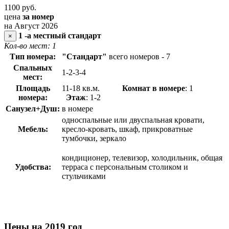
1100
руб.
цена
за номер
на Август 2026
1 -а местный стандарт
×
Кол-во мест: 1
Тип номера:
"Стандарт"
всего номеров - 7
Спальных
1-2-3-4
мест:
Площадь
11-18 кв.м.
Комнат в номере
: 1
номера:
Этаж
: 1-2
Санузел+Душ:
в номере
односпальные или двуспальная кровати,
Мебель:
кресло-кровать, шкаф, прикроватные
тумбочки, зеркало
кондиционер, телевизор, холодильник, общая
Удобства:
терраса с персональным столиком и
стульчиками
Цены на 2019 год