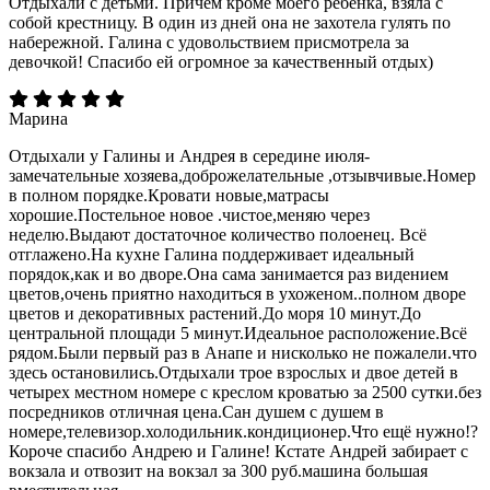
Отдыхали с детьми. Причем кроме моего ребенка, взяла с
собой крестницу. В один из дней она не захотела гулять по
набережной. Галина с удовольствием присмотрела за
девочкой! Спасибо ей огромное за качественный отдых)
Марина
Отдыхали у Галины и Андрея в середине июля-
замечательные хозяева,доброжелательные ,отзывчивые.Номер
в полном порядке.Кровати новые,матрасы
хорошие.Постельное новое .чистое,меняю через
неделю.Выдают достаточное количество полоенец. Всё
отглажено.На кухне Галина поддерживает идеальный
порядок,как и во дворе.Она сама занимается раз видением
цветов,очень приятно находиться в ухоженом..полном дворе
цветов и декоративных растений.До моря 10 минут.До
центральной площади 5 минут.Идеальное расположение.Всё
рядом.Были первый раз в Анапе и нисколько не пожалели.что
здесь остановились.Отдыхали трое взрослых и двое детей в
четырех местном номере с креслом кроватью за 2500 сутки.без
посредников отличная цена.Сан душем с душем в
номере,телевизор.холодильник.кондиционер.Что ещё нужно!?
Короче спасибо Андрею и Галине! Кстате Андрей забирает с
вокзала и отвозит на вокзал за 300 руб.машина большая