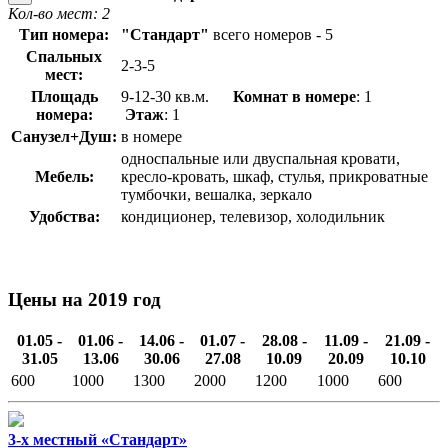
Кол-во мест: 2
Тип номера:
"Стандарт"
всего номеров - 5
Спальных
2-3-5
мест:
Площадь
9-12-30 кв.м.
Комнат в номере
: 1
номера:
Этаж
: 1
Санузел+Душ:
в номере
односпальные или двуспальная кровати,
Мебель:
кресло-кровать, шкаф, стулья, прикроватные
тумбочки, вешалка, зеркало
Удобства:
кондиционер, телевизор, холодильник
Цены на 2019 год
01.05 -
01.06 -
14.06 -
01.07 -
28.08 -
11.09 -
21.09 -
31.05
13.06
30.06
27.08
10.09
20.09
10.10
600
1000
1300
2000
1200
1000
600
3-х местный «Стандарт»