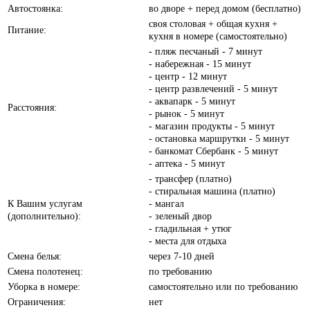
Автостоянка:
во дворе + перед домом (бесплатно)
своя столовая + общая кухня +
Питание:
кухня в номере (самостоятельно)
- пляж песчаный - 7 минут
- набережная - 15 минут
- центр - 12 минут
- центр развлечений - 5 минут
- аквапарк - 5 минут
Расстояния:
- рынок - 5 минут
- магазин продукты - 5 минут
- остановка маршрутки - 5 минут
- банкомат Сбербанк - 5 минут
- аптека - 5 минут
- трансфер (платно)
- стиральная машина (платно)
К Вашим услугам
- мангал
(дополнительно):
- зеленый двор
- гладильная + утюг
- места для отдыха
Смена белья:
через 7-10 дней
Смена полотенец:
по требованию
Уборка в номере:
самостоятельно или по требованию
Ограничения:
нет