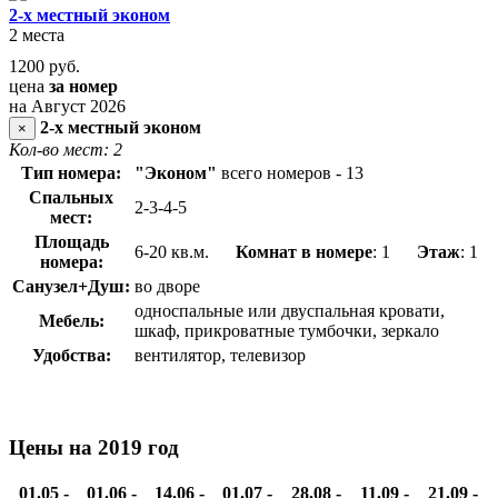
2-х местный эконом
2 места
1200
руб.
цена
за номер
на Август 2026
2-х местный эконом
×
Кол-во мест: 2
Тип номера:
"Эконом"
всего номеров - 13
Спальных
2-3-4-5
мест:
Площадь
6-20 кв.м.
Комнат в номере
: 1
Этаж
: 1
номера:
Санузел+Душ:
во дворе
односпальные или двуспальная кровати,
Мебель:
шкаф, прикроватные тумбочки, зеркало
Удобства:
вентилятор, телевизор
Цены на 2019 год
01.05 -
01.06 -
14.06 -
01.07 -
28.08 -
11.09 -
21.09 -