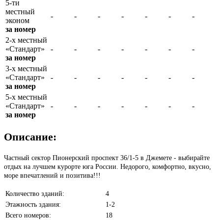
5-ти
местный
-
-
-
-
-
-
-
эконом
за номер
2-х местный
«Стандарт»
-
-
-
-
-
-
-
за номер
3-х местный
«Стандарт»
-
-
-
-
-
-
-
за номер
5-х местный
«Стандарт»
-
-
-
-
-
-
-
за номер
Описание:
Частный сектор Пионерский проспект 36/1-5 в Джемете - выбирайте
отдых на лучшем курорте юга России. Недорого, комфортно, вкусно,
море впечатлений и позитива!!!
Количество зданий:
4
Этажность здания:
1-2
Всего номеров:
18