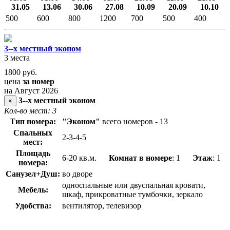
31.05
13.06
30.06
27.08
10.09
20.09
10.10
500
600
800
1200
700
500
400
3--х местный эконом
3 места
1800
руб.
цена
за номер
на Август 2026
3--х местный эконом
×
Кол-во мест: 3
Тип номера:
"Эконом"
всего номеров - 13
Спальных
2-3-4-5
мест:
Площадь
6-20 кв.м.
Комнат в номере
: 1
Этаж
: 1
номера:
Санузел+Душ:
во дворе
односпальные или двуспальная кровати,
Мебель:
шкаф, прикроватные тумбочки, зеркало
Удобства:
вентилятор, телевизор