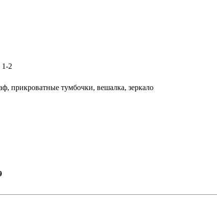
: 1-2
аф, прикроватные тумбочки, вешалка, зеркало
9