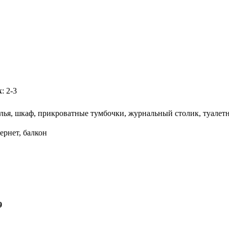
ж
: 2-3
улья, шкаф, прикроватные тумбочки, журнальный столик, туалетн
тернет, балкон
9