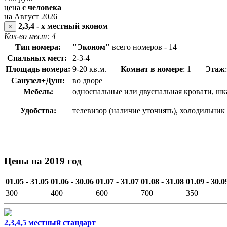
цена
с человека
на Август 2026
2,3,4 - х местный эконом
×
Кол-во мест: 4
Тип номера:
"Эконом"
всего номеров - 14
Спальных мест:
2-3-4
Площадь номера:
9-20 кв.м.
Комнат в номере
: 1
Этаж
Санузел+Душ:
во дворе
Мебель:
односпальные или двуспальная кровати, шк
Удобства:
телевизор (наличие уточнять), холодильник
Цены на 2019 год
01.05 - 31.05
01.06 - 30.06
01.07 - 31.07
01.08 - 31.08
01.09 - 30.0
300
400
600
700
350
2,3,4,5 местный стандарт