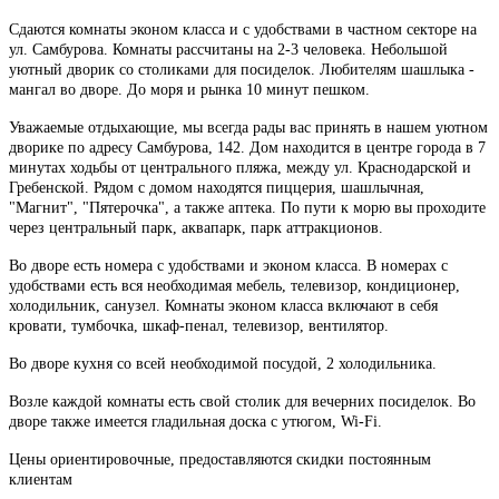
Сдаются комнаты эконом класса и с удобствами в частном секторе на
ул. Самбурова. Комнаты рассчитаны на 2-3 человека. Небольшой
уютный дворик со столиками для посиделок. Любителям шашлыка -
мангал во дворе. До моря и рынка 10 минут пешком.
Уважаемые отдыхающие, мы всегда рады вас принять в нашем уютном
дворике по адресу Самбурова, 142. Дом находится в центре города в 7
минутах ходьбы от центрального пляжа, между ул. Краснодарской и
Гребенской. Рядом с домом находятся пиццерия, шашлычная,
"Магнит", "Пятерочка", а также аптека. По пути к морю вы проходите
через центральный парк, аквапарк, парк аттракционов.
Во дворе есть номера с удобствами и эконом класса. В номерах с
удобствами есть вся необходимая мебель, телевизор, кондиционер,
холодильник, санузел. Комнаты эконом класса включают в себя
кровати, тумбочка, шкаф-пенал, телевизор, вентилятор.
Во дворе кухня со всей необходимой посудой, 2 холодильника.
Возле каждой комнаты есть свой столик для вечерних посиделок. Во
дворе также имеется гладильная доска с утюгом, Wi-Fi.
Цены ориентировочные, предоставляются скидки постоянным
клиентам